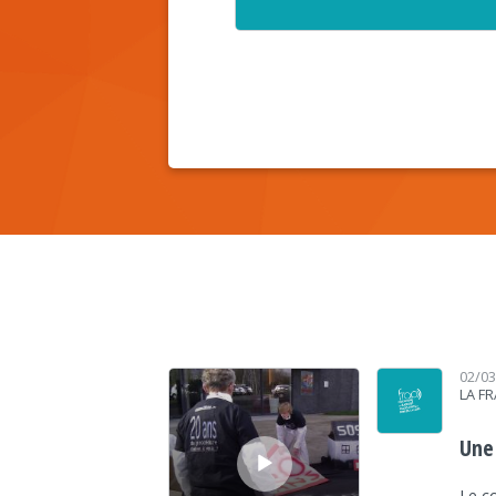
Lecteur audio
02/0
LA F
Une
Le co