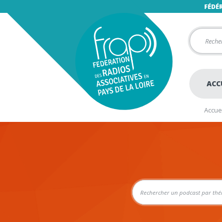
FÉDÉ
ACC
Accuei