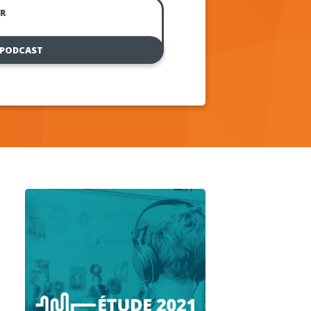
R
 PODCAST