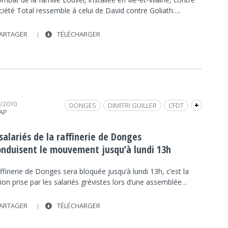
TOTAL
SOCIÉTÉ
SOCIÉTÉ
ciété Total ressemble à celui de David contre Goliath….
ARTAGER
TÉLÉCHARGER
0/2010
DONGES
DIMITRI GUILLER
CFDT
+
RAP
PÉNURIE
INTERVIEW
FRAP INFO
RAFINERIE
POLITIQUE
POLITIQUE
salariés de la raffinerie de Donges
SOCIÉTÉ
SOCIÉTÉ
RÉFORME DES RETRAITES
onduisent le mouvement jusqu’à lundi 13h
TOTAL
ffinerie de Donges sera bloquée jusqu’à lundi 13h, c’est la
ion prise par les salariés grévistes lors d’une assemblée…
ARTAGER
TÉLÉCHARGER