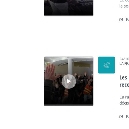
la so
P
Lecteur audio
14/1
LA F
Les 
rec
La ra
décis
P