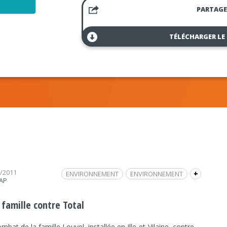
PARTAGE
TÉLÉCHARGER LE
3/2011
ENVIRONNEMENT
ENVIRONNEMENT
+
RAP
LOUVEL
JUGEMENT
FRAP INFO
ESSENCE
PROCÈS
POLLUTION
 famille contre Total
SAINT-HERBLAIN
REPORTAGE / DOCUMENTAIRE
mbat de la famille Louvel, installée en Ille-et-Vilaine, contre