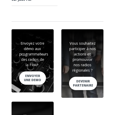
Envoyez votre
Vous souhaitez
démo aux
participer à nos
programmateurs
actions et
des radios de
promouvoir
la FRAP.
nos radios
régionales ?
ENVOYER
UNE DEMO
DEVENIR
PARTENAIRE