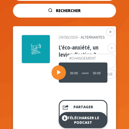
RECHERCHER
+
29/06/2026
-
ALTERNANTES
L’éco-anxiété, un
+
levier d’action ?
#
CHANGEMENT
CLIMATIQUE
Lecteur
audio
00:00
00:00
#
PSYCHOLOGIE
PARTAGER
TÉLÉCHARGER LE
PODCAST