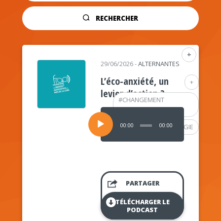
RECHERCHER
+
29/06/2026
-
ALTERNANTES
L’éco-anxiété, un
+
levier d’action ?
#
CHANGEMENT
CLIMATIQUE
Lecteur
audio
00:00
00:00
#
PSYCHOLOGIE
PARTAGER
TÉLÉCHARGER LE
PODCAST