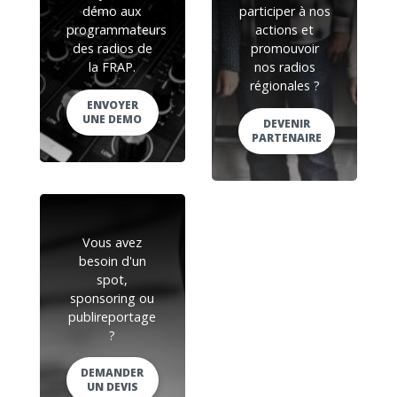
démo aux
participer à nos
programmateurs
actions et
des radios de
promouvoir
la FRAP.
nos radios
régionales ?
ENVOYER
UNE DEMO
DEVENIR
PARTENAIRE
Vous avez
besoin d'un
spot,
sponsoring ou
publireportage
?
DEMANDER
UN DEVIS