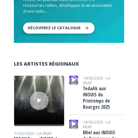
ressources radios, développer la vie associative
d'une radio...
DÉCOUVREZ LE CATALOGUE
LES ARTISTES RÉGIONAUX
Lecteur audio
Lecteur audio
14/02/2025 -
LA
FRAP
TedaAk aux
iNOUïS du
Printemps de
Bourges 2025
Lecteur audio
14/02/2025 -
LA
FRAP
Miel aux iNOUïS
17/02/2025 -
LA FRAP