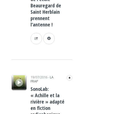
Beauregard de
Saint Herblain
prennent
l’antenne !
Lecteur audio
19/07/2016
-
LA
+
FRAP
SonoLab:
« Achille et la
rivière » adapté
en fiction