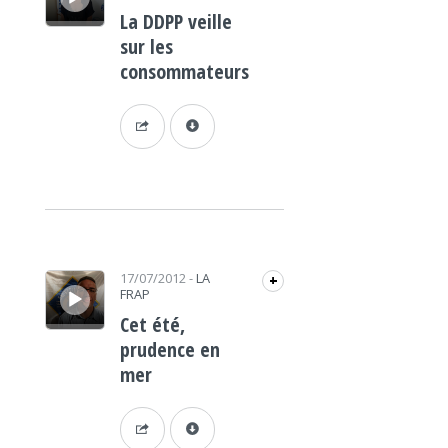
La DDPP veille
sur les
consommateurs
Lecteur audio
17/07/2012
-
LA
+
FRAP
Cet été,
prudence en
mer