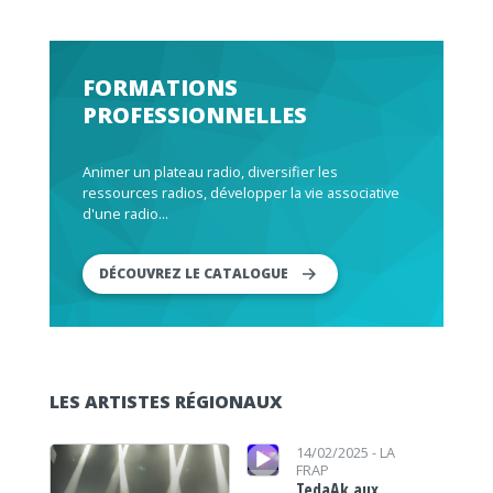
FORMATIONS
PROFESSIONNELLES
Animer un plateau radio, diversifier les
ressources radios, développer la vie associative
d'une radio...
DÉCOUVREZ LE CATALOGUE
LES ARTISTES RÉGIONAUX
Lecteur audio
Lecteur audio
14/02/2025 -
LA
FRAP
TedaAk aux