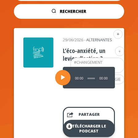
RECHERCHER
+
29/06/2026
-
ALTERNANTES
L’éco-anxiété, un
+
levier d’action ?
#
CHANGEMENT
CLIMATIQUE
Lecteur
audio
00:00
00:00
#
PSYCHOLOGIE
PARTAGER
TÉLÉCHARGER LE
PODCAST