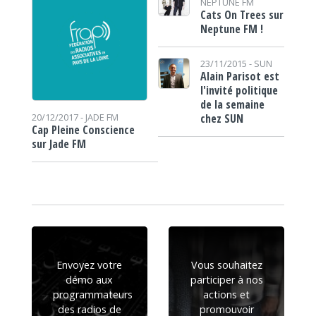
NEPTUNE FM
Cats On Trees sur
Neptune FM !
23/11/2015 -
SUN
Alain Parisot est
l'invité politique
de la semaine
chez SUN
20/12/2017 -
JADE FM
Cap Pleine Conscience
sur Jade FM
Envoyez votre
Vous souhaitez
démo aux
participer à nos
programmateurs
actions et
des radios de
promouvoir