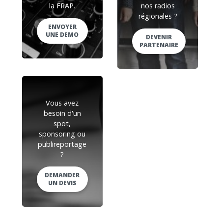
la FRAP.
nos radios
régionales ?
ENVOYER
UNE DEMO
DEVENIR
PARTENAIRE
Vous avez
besoin d'un
spot,
sponsoring ou
publireportage
?
DEMANDER
UN DEVIS