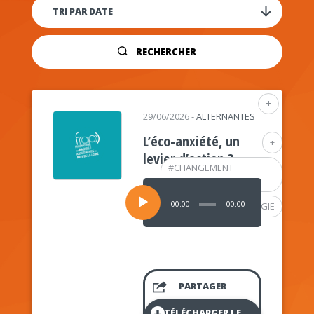
RECHERCHER
+
29/06/2026
-
ALTERNANTES
L’éco-anxiété, un
+
levier d’action ?
#
CHANGEMENT
CLIMATIQUE
Lecteur
audio
00:00
00:00
#
PSYCHOLOGIE
PARTAGER
TÉLÉCHARGER LE