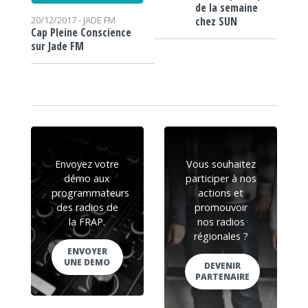
de la semaine
chez SUN
20/12/2017 -
JADE FM
Cap Pleine Conscience
sur Jade FM
Envoyez votre
Vous souhaitez
démo aux
participer à nos
programmateurs
actions et
des radios de
promouvoir
la FRAP.
nos radios
régionales ?
ENVOYER
UNE DEMO
DEVENIR
PARTENAIRE