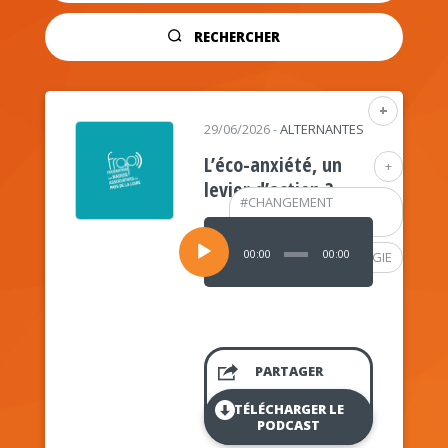
RECHERCHER
+
29/06/2026
-
ALTERNANTES
L’éco-anxiété, un
+
levier d’action ?
#
CHANGEMENT
CLIMATIQUE
Lecteur
audio
00:00
00:00
#
PSYCHOLOGIE
PARTAGER
TÉLÉCHARGER LE
PODCAST