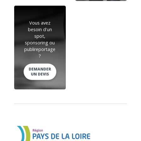
Vous avez
besoin d'un
spot,
sponsoring ou
publireportage
?
DEMANDER
UN DEVIS