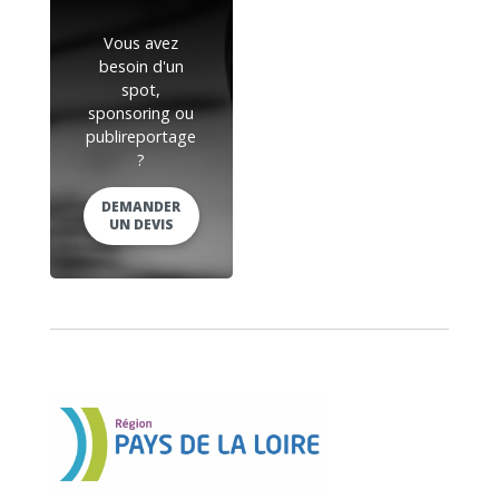
Vous avez
besoin d'un
spot,
sponsoring ou
publireportage
?
DEMANDER
UN DEVIS