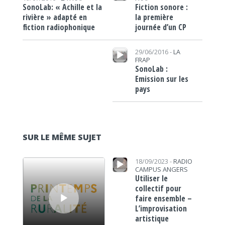
Fiction sonore :
SonoLab: « Achille et la
la première
rivière » adapté en
journée d’un CP
fiction radiophonique
Lecteur audio
29/06/2016 -
LA
FRAP
SonoLab :
Emission sur les
pays
SUR LE MÊME SUJET
Lecteur audio
Lecteur audio
18/09/2023 -
RADIO
CAMPUS ANGERS
Utiliser le
collectif pour
faire ensemble –
L’improvisation
artistique