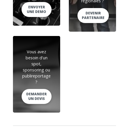
régionales ?
ENVOYER
UNE DEMO
DEVENIR
PARTENAIRE
Vous avez
besoin d'un
spot,
sponsoring ou
publireportage
?
DEMANDER
UN DEVIS