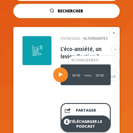
RECHERCHER
+
29/06/2026
-
ALTERNANTES
L’éco-anxiété, un
+
levier d’action ?
#
CHANGEMENT
CLIMATIQUE
Lecteur
audio
00:00
00:00
#
PSYCHOLOGIE
PARTAGER
TÉLÉCHARGER LE
PODCAST