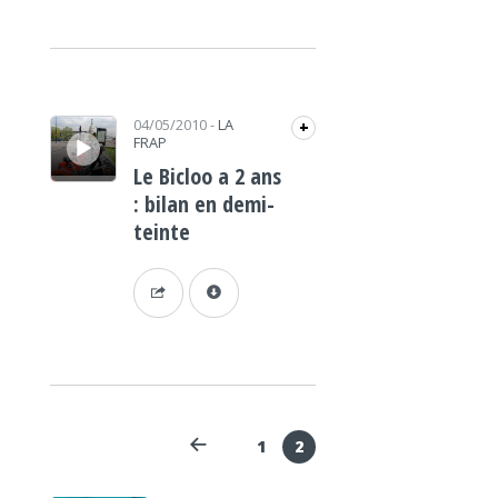
Lecteur audio
04/05/2010
-
LA
+
FRAP
Le Bicloo a 2 ans
: bilan en demi-
teinte
1
2