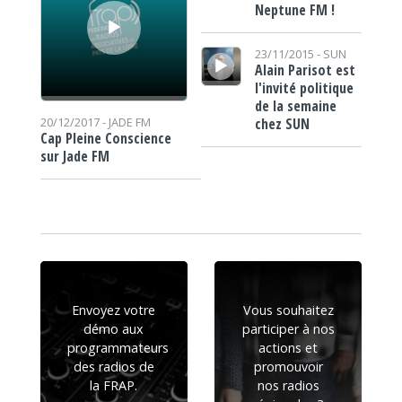
Neptune FM !
Lecteur audio
23/11/2015 -
SUN
Alain Parisot est
l'invité politique
de la semaine
chez SUN
20/12/2017 -
JADE FM
Cap Pleine Conscience
sur Jade FM
Envoyez votre
Vous souhaitez
démo aux
participer à nos
programmateurs
actions et
des radios de
promouvoir
la FRAP.
nos radios