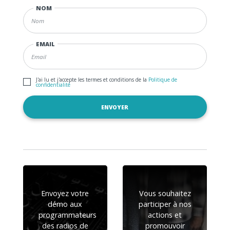
NOM
EMAIL
J'ai lu et j'accepte les termes et conditions de la
Politique de
confidentialité
Envoyez votre
Vous souhaitez
démo aux
participer à nos
programmateurs
actions et
des radios de
promouvoir