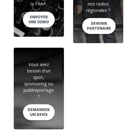
la FRAP.
nos radios
régionales ?
ENVOYER
UNE DEMO
DEVENIR
PARTENAIRE
Vous avez
besoin d'un
spot,
sponsoring ou
publireportage
?
DEMANDER
UN DEVIS