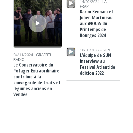
14/02/2024 -
LA
FRAP
Karim Bennani et
Julien Martineau
aux iNOUïS du
Printemps de
Bourges 2024
Lecteur audio
16/03/2022 -
SUN
L’équipe de SUN
04/11/2024 -
GRAFFITI
RADIO
interview au
Le Conservatoire du
Festival Atlantide
Potager Extraordinaire
édition 2022
contribue à la
sauvegarde de fruits et
légumes anciens en
Vendée