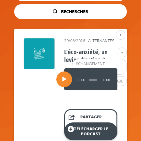
RECHERCHER
+
29/06/2026
-
ALTERNANTES
L’éco-anxiété, un
+
levier d’action ?
#
CHANGEMENT
CLIMATIQUE
Lecteur
audio
00:00
00:00
#
PSYCHOLOGIE
PARTAGER
TÉLÉCHARGER LE
PODCAST