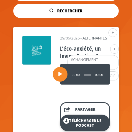
RECHERCHER
+
29/06/2026
-
ALTERNANTES
L’éco-anxiété, un
+
levier d’action ?
#
CHANGEMENT
CLIMATIQUE
Lecteur
audio
00:00
00:00
#
PSYCHOLOGIE
PARTAGER
TÉLÉCHARGER LE
PODCAST