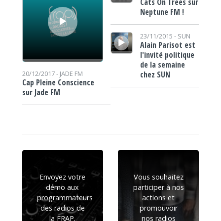
Cats On Trees sur
Neptune FM !
Lecteur audio
23/11/2015 -
SUN
Alain Parisot est
l'invité politique
de la semaine
chez SUN
20/12/2017 -
JADE FM
Cap Pleine Conscience
sur Jade FM
Envoyez votre
Vous souhaitez
démo aux
participer à nos
programmateurs
actions et
des radios de
promouvoir
la FRAP.
nos radios