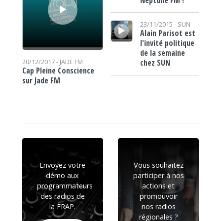
Lecteur audio
23/11/2015 -
SUN
Alain Parisot est
l'invité politique
de la semaine
chez SUN
20/12/2017 -
JADE FM
Cap Pleine Conscience
sur Jade FM
Envoyez votre
Vous souhaitez
démo aux
participer à nos
programmateurs
actions et
des radios de
promouvoir
la FRAP.
nos radios
régionales ?