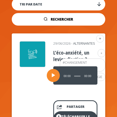
RECHERCHER
+
29/06/2026
-
ALTERNANTES
L’éco-anxiété, un
+
levier d’action ?
#
CHANGEMENT
CLIMATIQUE
Lecteur
audio
00:00
00:00
#
PSYCHOLOGIE
PARTAGER
TÉLÉCHARGER LE