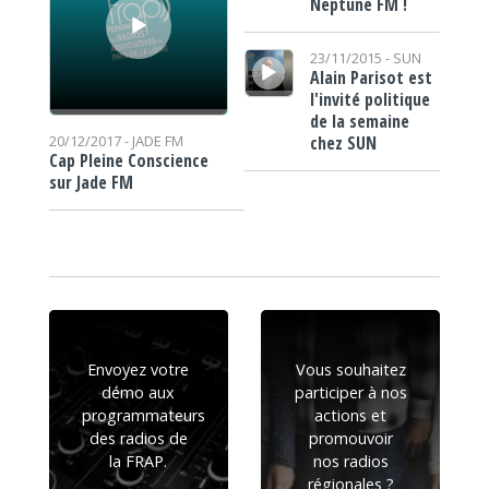
Neptune FM !
Lecteur audio
23/11/2015 -
SUN
Alain Parisot est
l'invité politique
de la semaine
chez SUN
20/12/2017 -
JADE FM
Cap Pleine Conscience
sur Jade FM
Envoyez votre
Vous souhaitez
démo aux
participer à nos
programmateurs
actions et
des radios de
promouvoir
la FRAP.
nos radios
régionales ?