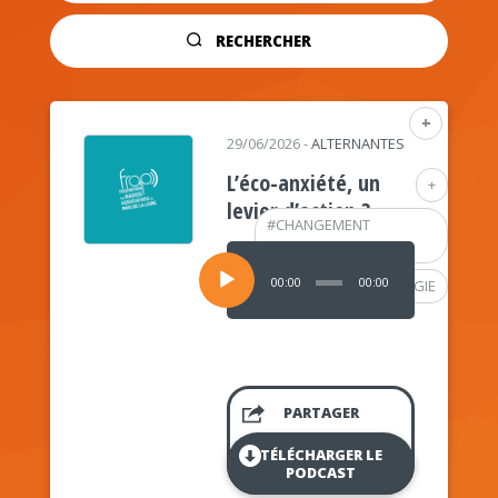
RECHERCHER
+
29/06/2026
-
ALTERNANTES
L’éco-anxiété, un
+
levier d’action ?
#
CHANGEMENT
CLIMATIQUE
Lecteur
audio
00:00
00:00
#
PSYCHOLOGIE
PARTAGER
TÉLÉCHARGER LE
PODCAST