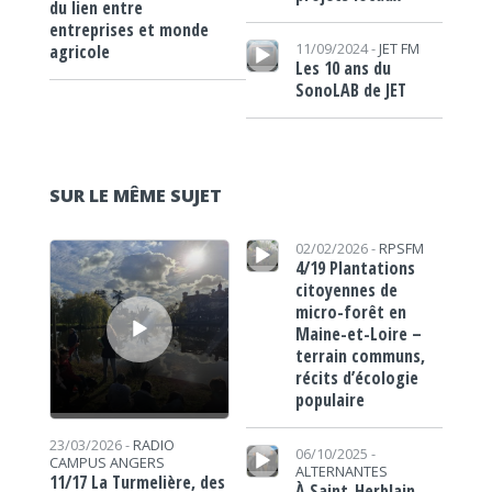
du lien entre
entreprises et monde
Lecteur audio
11/09/2024 -
JET FM
agricole
Les 10 ans du
SonoLAB de JET
SUR LE MÊME SUJET
Lecteur audio
Lecteur audio
02/02/2026 -
RPSFM
4/19 Plantations
citoyennes de
micro-forêt en
Maine-et-Loire –
terrain communs,
récits d’écologie
populaire
Lecteur audio
23/03/2026 -
RADIO
06/10/2025 -
CAMPUS ANGERS
ALTERNANTES
11/17 La Turmelière, des
À Saint-Herblain,