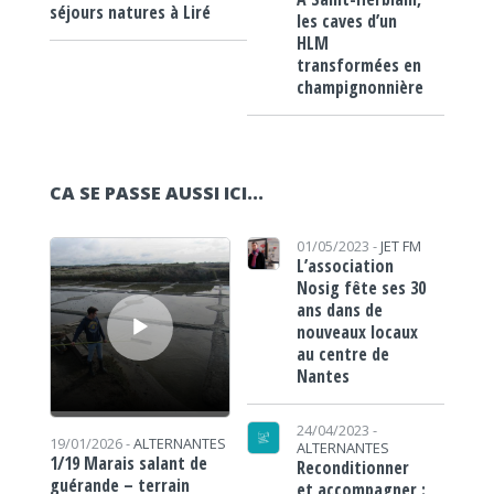
séjours natures à Liré
les caves d’un
HLM
transformées en
champignonnière
CA SE PASSE AUSSI ICI...
Lecteur audio
01/05/2023 -
JET FM
L’association
Nosig fête ses 30
ans dans de
nouveaux locaux
au centre de
Nantes
24/04/2023 -
19/01/2026 -
ALTERNANTES
ALTERNANTES
1/19 Marais salant de
Reconditionner
guérande – terrain
et accompagner :