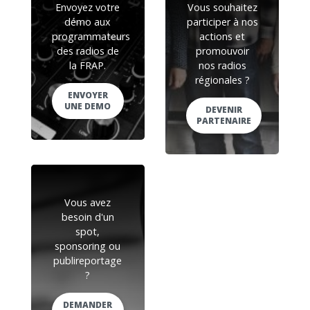
Envoyez votre
Vous souhaitez
démo aux
participer à nos
programmateurs
actions et
des radios de
promouvoir
la FRAP.
nos radios
régionales ?
ENVOYER
UNE DEMO
DEVENIR
PARTENAIRE
Vous avez
besoin d'un
spot,
sponsoring ou
publireportage
?
DEMANDER