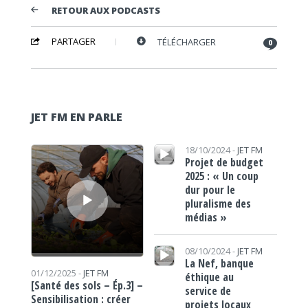
RETOUR AUX PODCASTS
PARTAGER
TÉLÉCHARGER
0
JET FM EN PARLE
Lecteur audio
Lecteur audio
18/10/2024 -
JET FM
Projet de budget
2025 : « Un coup
dur pour le
pluralisme des
médias »
Lecteur audio
08/10/2024 -
JET FM
La Nef, banque
01/12/2025 -
JET FM
éthique au
[Santé des sols – Ép.3] –
service de
Sensibilisation : créer
projets locaux