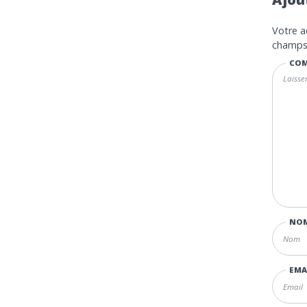
Votre a
champs 
COM
NO
EMA