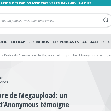
RATION DES RADIOS ASSOCIATIVES EN PAYS-DE-LA-LOIRE
UEIL
LA FRAP
LES RADIOS
LES PODCASTS
ACTUALITÉS
C
l
/
Podcasts
/
Fermeture de Megaupload: un proche d’Anonymous témoig
RAP
2/2012
ure de Megaupload: un
 d’Anonymous témoigne