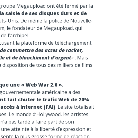
volume.
du groupe Megaupload ont été fermé par la
la saisie de ses disques durs et de
tats-Unis. De même la police de Nouvelle-
om, le fondateur de Megaupload, qui
e l’archipel.
accusant la plateforme de téléchargement
 de commettre des actes de racket,
elle et de blanchiment d’argent
« . Mais
a disposition de tous des milliers de films
que une « Web War 2.0 ».
 gouvernementale américaine a des
nt fait chuter le trafic Web de 20%
accès à Internet (FAI)
. Le site totalisait
ues. Le monde d’Hollywood, les artistes
 n’a pas tardé à faire part de son
une atteinte à la liberté d’expression et
ésente la plus grosse forme de réaction.