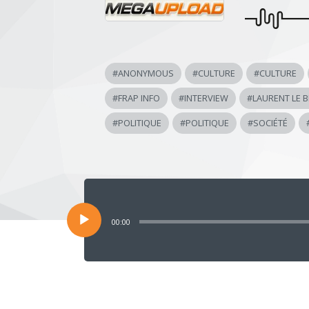
#
ANONYMOUS
#
CULTURE
#
CULTURE
#
FRAP INFO
#
INTERVIEW
#
LAURENT LE 
#
POLITIQUE
#
POLITIQUE
#
SOCIÉTÉ
Lecteur
audio
00:00