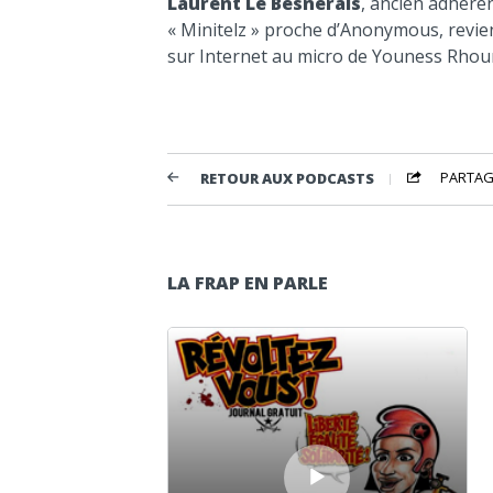
Laurent Le Besnerais
, ancien adhéren
« Minitelz » proche d’Anonymous, revien
sur Internet au micro de Youness Rhou
PARTAG
RETOUR AUX PODCASTS
LA FRAP EN PARLE
Lecteur audio