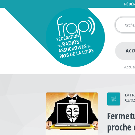
FÉDÉ
ACC
Accuei
LA F
02/0
Fermet
proche