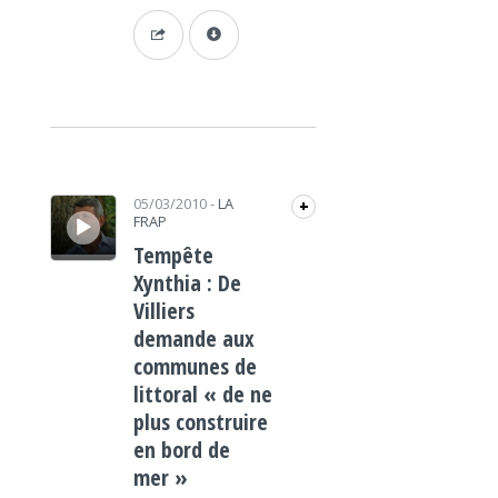
Lecteur audio
05/03/2010
-
LA
+
FRAP
Tempête
Xynthia : De
Villiers
demande aux
communes de
littoral « de ne
plus construire
en bord de
mer »