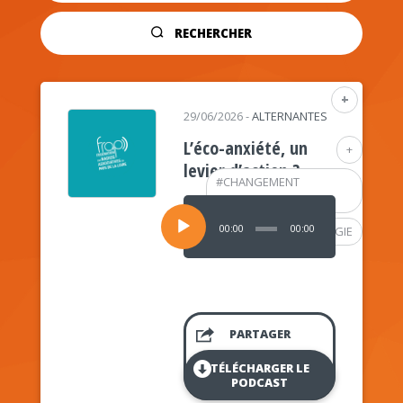
RECHERCHER
+
29/06/2026
-
ALTERNANTES
L’éco-anxiété, un
+
levier d’action ?
#
CHANGEMENT
CLIMATIQUE
Lecteur
audio
00:00
00:00
#
PSYCHOLOGIE
PARTAGER
TÉLÉCHARGER LE
PODCAST