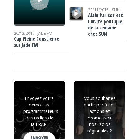
Lecteur audio
23/11/2015 -
SUN
Alain Parisot est
l'invité politique
de la semaine
chez SUN
20/12/2017 -
JADE FM
Cap Pleine Conscience
sur Jade FM
Envoyez votre
Vous souhaitez
démo aux
participer à nos
programmateurs
actions et
des radios de
promouvoir
la FRAP.
nos radios
régionales ?
ENVOYER