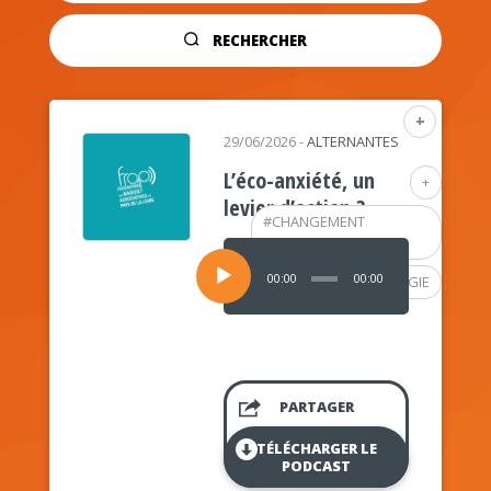
RECHERCHER
+
29/06/2026
-
ALTERNANTES
L’éco-anxiété, un
+
levier d’action ?
#
CHANGEMENT
CLIMATIQUE
Lecteur
audio
00:00
00:00
#
PSYCHOLOGIE
PARTAGER
TÉLÉCHARGER LE
PODCAST