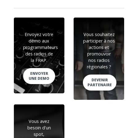
Envoyez votre
Vous souhaitez
démo aux
participer à nos
programmateurs
actions et
des radios de
promouvoir
la FRAP.
nos radios
régionales ?
ENVOYER
UNE DEMO
DEVENIR
PARTENAIRE
Vous avez
besoin d'un
spot,