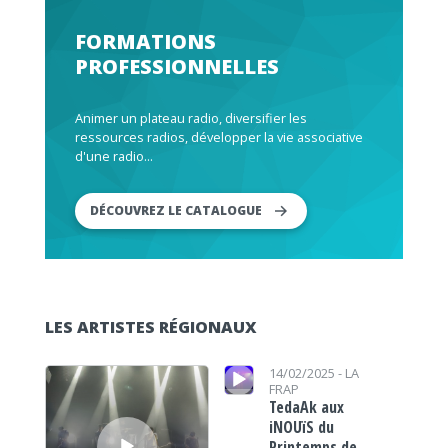
FORMATIONS
PROFESSIONNELLES
Animer un plateau radio, diversifier les
ressources radios, développer la vie associative
d'une radio...
DÉCOUVREZ LE CATALOGUE
LES ARTISTES RÉGIONAUX
Lecteur audio
Lecteur audio
14/02/2025 -
LA
FRAP
TedaAk aux
iNOUïS du
Printemps de