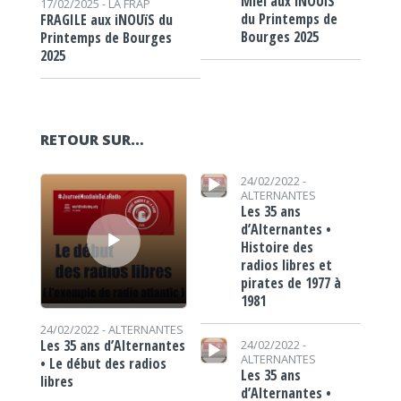
Miel aux iNOUïS
17/02/2025 -
LA FRAP
du Printemps de
FRAGILE aux iNOUïS du
Bourges 2025
Printemps de Bourges
2025
RETOUR SUR…
Lecteur audio
Lecteur audio
24/02/2022 -
ALTERNANTES
Les 35 ans
d’Alternantes •
Histoire des
radios libres et
pirates de 1977 à
1981
24/02/2022 -
ALTERNANTES
Lecteur audio
Les 35 ans d’Alternantes
24/02/2022 -
ALTERNANTES
• Le début des radios
Les 35 ans
libres
d’Alternantes •