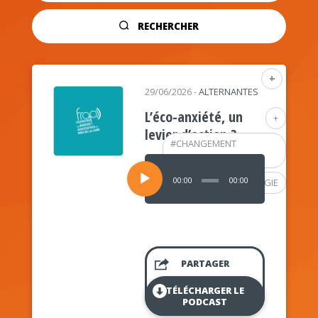
RECHERCHER
+
29/06/2026
-
ALTERNANTES
L’éco-anxiété, un
+
levier d’action ?
#
CHANGEMENT
CLIMATIQUE
Lecteur
audio
00:00
00:00
#
PSYCHOLOGIE
PARTAGER
TÉLÉCHARGER LE
PODCAST