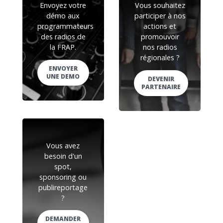
Envoyez votre
Vous souhaitez
démo aux
participer à nos
programmateurs
actions et
des radios de
promouvoir
la FRAP.
nos radios
régionales ?
ENVOYER
UNE DEMO
DEVENIR
PARTENAIRE
Vous avez
besoin d'un
spot,
sponsoring ou
publireportage
?
DEMANDER