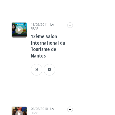
Lecteur audio
18/02/2011
-
LA
+
FRAP
12ème Salon
International du
Tourisme de
Nantes
Lecteur audio
01/02/2010
-
LA
+
FRAP