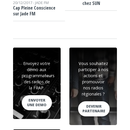
chez SUN
20/12/2017 -
JADE FM
Cap Pleine Conscience
sur Jade FM
Envoyez votre
Vous souhaitez
démo aux
participer à nos
programmateurs
actions et
des radios de
promouvoir
la FRAP.
nos radios
régionales ?
ENVOYER
UNE DEMO
DEVENIR
PARTENAIRE