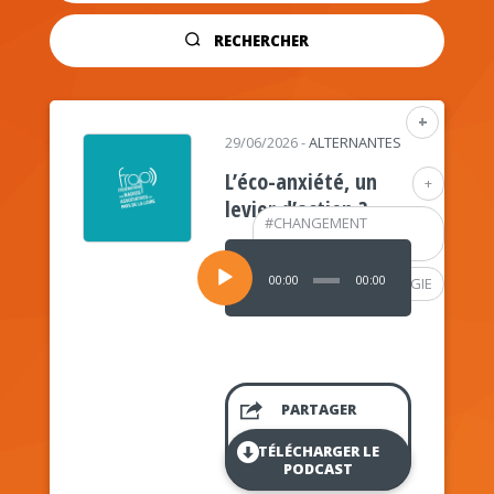
RECHERCHER
+
29/06/2026
-
ALTERNANTES
L’éco-anxiété, un
+
levier d’action ?
#
CHANGEMENT
CLIMATIQUE
Lecteur
audio
00:00
00:00
#
PSYCHOLOGIE
PARTAGER
TÉLÉCHARGER LE
PODCAST