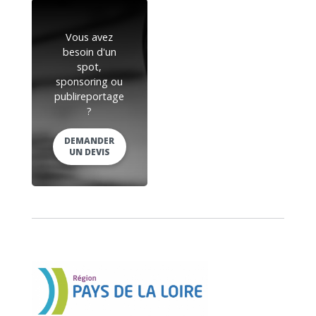
Vous avez
besoin d'un
spot,
sponsoring ou
publireportage
?
DEMANDER
UN DEVIS