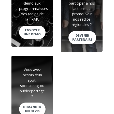
démo aux
participer à nos
programmateurs
actions et
des radios de
promouvoir
la FRAP.
nos radios
régionales ?
ENVOYER
UNE DEMO
DEVENIR
PARTENAIRE
Vous avez
besoin d'un
spot,
sponsoring ou
publireportage
?
DEMANDER
UN DEVIS