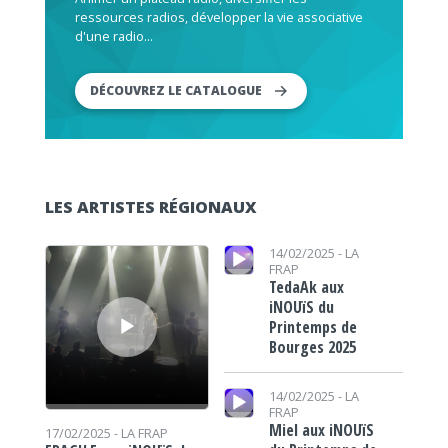
ressources radios, développer la vie associative
d'une radio...
DÉCOUVREZ LE CATALOGUE
LES ARTISTES RÉGIONAUX
Lecteur audio
Lecteur audio
14/02/2025 -
LA
FRAP
TedaAk aux
iNOUïS du
Printemps de
Bourges 2025
Lecteur audio
14/02/2025 -
LA
FRAP
Miel aux iNOUïS
17/02/2025 -
LA FRAP