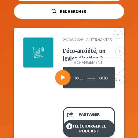
RECHERCHER
+
29/06/2026
-
ALTERNANTES
L’éco-anxiété, un
+
levier d’action ?
#
CHANGEMENT
CLIMATIQUE
Lecteur
audio
00:00
00:00
#
PSYCHOLOGIE
PARTAGER
TÉLÉCHARGER LE
PODCAST