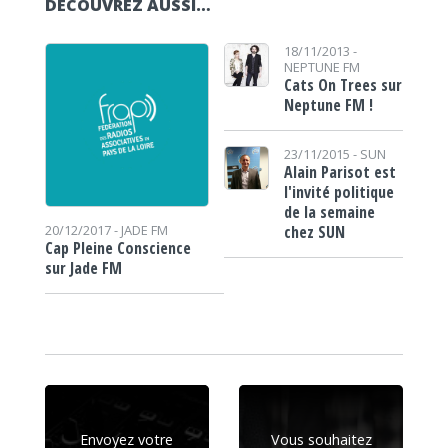
DÉCOUVREZ AUSSI…
18/11/2013 -
NEPTUNE FM
Cats On Trees sur
Neptune FM !
23/11/2015 -
SUN
Alain Parisot est
l'invité politique
de la semaine
chez SUN
20/12/2017 -
JADE FM
Cap Pleine Conscience
sur Jade FM
Envoyez votre
Vous souhaitez