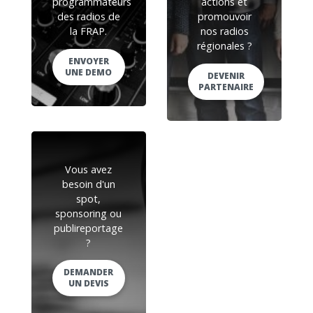
programmateurs
actions et
des radios de
promouvoir
la FRAP.
nos radios
régionales ?
ENVOYER
UNE DEMO
DEVENIR
PARTENAIRE
Vous avez
besoin d'un
spot,
sponsoring ou
publireportage
?
DEMANDER
UN DEVIS