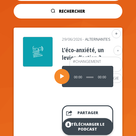
RECHERCHER
+
29/06/2026
-
ALTERNANTES
L’éco-anxiété, un
+
levier d’action ?
#
CHANGEMENT
CLIMATIQUE
Lecteur
audio
00:00
00:00
#
PSYCHOLOGIE
PARTAGER
TÉLÉCHARGER LE
PODCAST