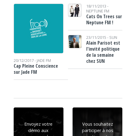
18/11/2013 -
NEPTUNE FM
Cats On Trees sur
Neptune FM !
23/11/2015 -
SUN
Alain Parisot est
l'invité politique
de la semaine
chez SUN
20/12/2017 -
JADE FM
Cap Pleine Conscience
sur Jade FM
Envoyez votre
Vous souhaitez
démo aux
participer à nos