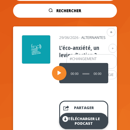
RECHERCHER
+
29/06/2026
-
ALTERNANTES
L’éco-anxiété, un
+
levier d’action ?
#
CHANGEMENT
CLIMATIQUE
Lecteur
audio
00:00
00:00
#
PSYCHOLOGIE
PARTAGER
TÉLÉCHARGER LE
PODCAST