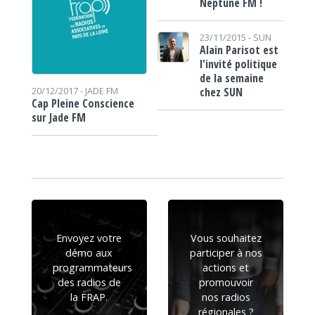
Neptune FM !
23/11/2015 -
SUN
Alain Parisot est
l'invité politique
de la semaine
chez SUN
20/12/2017 -
JADE FM
Cap Pleine Conscience
sur Jade FM
Envoyez votre
Vous souhaitez
démo aux
participer à nos
programmateurs
actions et
des radios de
promouvoir
la FRAP.
nos radios
régionales ?