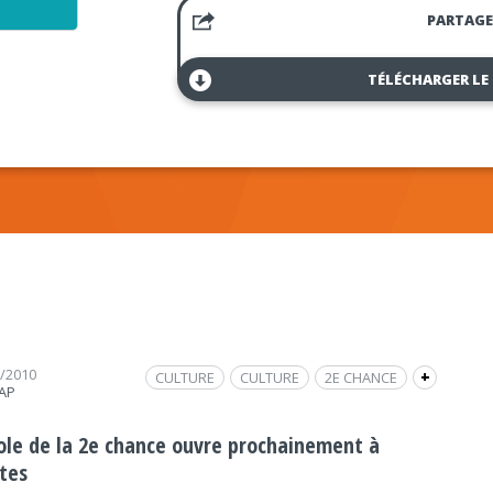
PARTAGE
TÉLÉCHARGER LE
9/2010
CULTURE
CULTURE
2E CHANCE
+
RAP
ÉCOLE
E2CEL
DEUXIÈME CHANCE
ECONOMIE
ECONOMIE
cole de la 2e chance ouvre prochainement à
FRAP INFO
FABRICE CHARBONNIER
tes