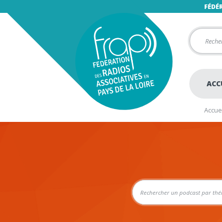
FÉDÉ
ACC
Accuei