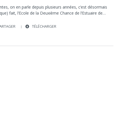
POLITIQUE
INSERTION PROFESSIONNELLE
ntes, on en parle depuis plusieurs années, c’est désormais
SOCIÉTÉ
SOCIÉTÉ
QUARTIERS
POLITIQUE
que) fait, l’Ecole de la Deuxième Chance de l’Estuaire de…
ARTAGER
TÉLÉCHARGER