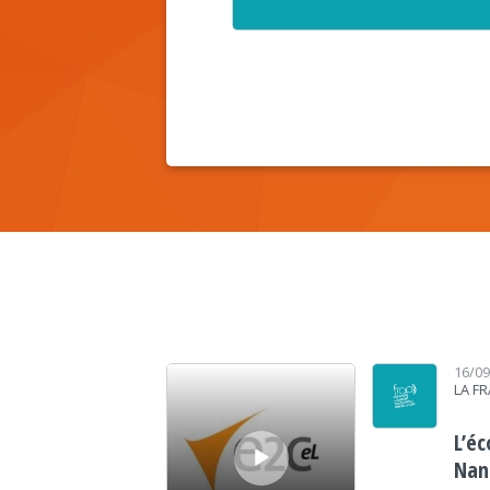
Lecteur audio
16/0
LA F
L’é
Nan