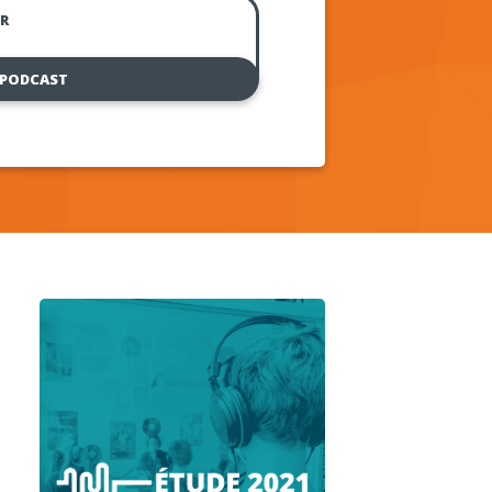
R
 PODCAST