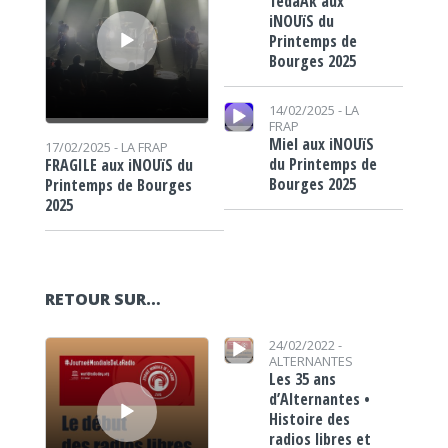
TedaAk aux
iNOUïS du
Printemps de
Bourges 2025
Lecteur audio
14/02/2025 -
LA
FRAP
Miel aux iNOUïS
17/02/2025 -
LA FRAP
du Printemps de
FRAGILE aux iNOUïS du
Bourges 2025
Printemps de Bourges
2025
RETOUR SUR…
Lecteur audio
Lecteur audio
24/02/2022 -
ALTERNANTES
Les 35 ans
d’Alternantes •
Histoire des
radios libres et