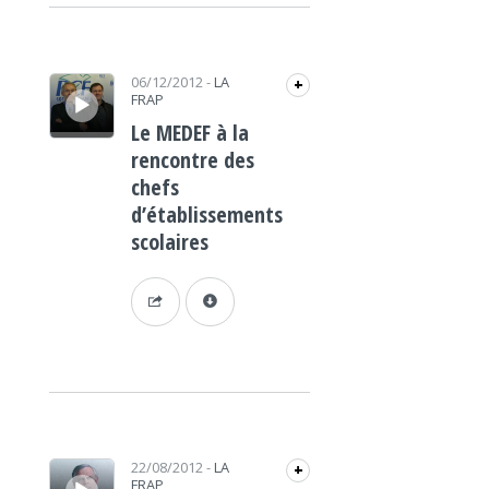
Lecteur audio
06/12/2012
-
LA
+
FRAP
Le MEDEF à la
rencontre des
chefs
d’établissements
scolaires
Lecteur audio
22/08/2012
-
LA
+
FRAP