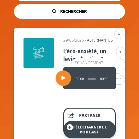
RECHERCHER
+
29/06/2026
-
ALTERNANTES
L’éco-anxiété, un
+
levier d’action ?
#
CHANGEMENT
CLIMATIQUE
Lecteur
audio
00:00
00:00
#
PSYCHOLOGIE
PARTAGER
TÉLÉCHARGER LE
PODCAST