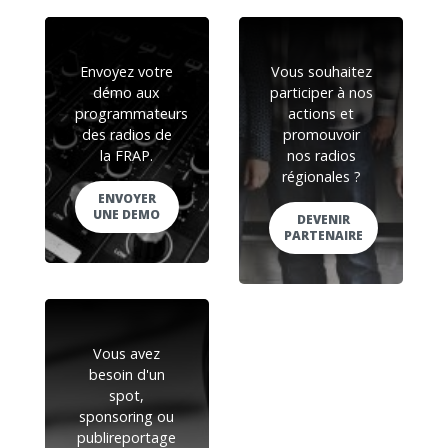
Envoyez votre
Vous souhaitez
démo aux
participer à nos
programmateurs
actions et
des radios de
promouvoir
la FRAP.
nos radios
régionales ?
ENVOYER
UNE DEMO
DEVENIR
PARTENAIRE
Vous avez
besoin d'un
spot,
sponsoring ou
publireportage