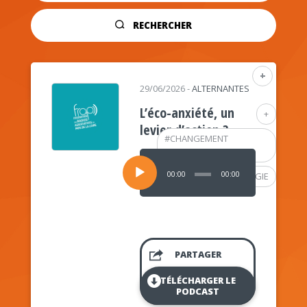
RECHERCHER
+
29/06/2026
-
ALTERNANTES
L’éco-anxiété, un
+
levier d’action ?
#
CHANGEMENT
CLIMATIQUE
Lecteur
audio
00:00
00:00
#
PSYCHOLOGIE
PARTAGER
TÉLÉCHARGER LE
PODCAST