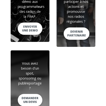
démo aux
participer à nos
programmateurs
actions et
des radios de
promouvoir
la FRAP.
nos radios
régionales ?
ENVOYER
UNE DEMO
DEVENIR
PARTENAIRE
Vous avez
besoin d'un
spot,
sponsoring ou
publireportage
?
DEMANDER
UN DEVIS