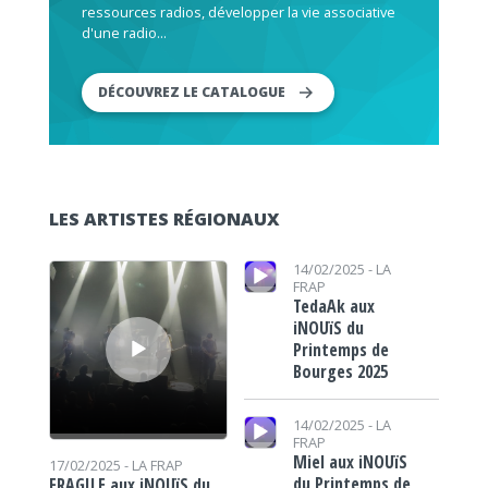
ressources radios, développer la vie associative
d'une radio...
DÉCOUVREZ LE CATALOGUE
LES ARTISTES RÉGIONAUX
Lecteur audio
Lecteur audio
14/02/2025 -
LA
FRAP
TedaAk aux
iNOUïS du
Printemps de
Bourges 2025
Lecteur audio
14/02/2025 -
LA
FRAP
Miel aux iNOUïS
17/02/2025 -
LA FRAP
du Printemps de
FRAGILE aux iNOUïS du