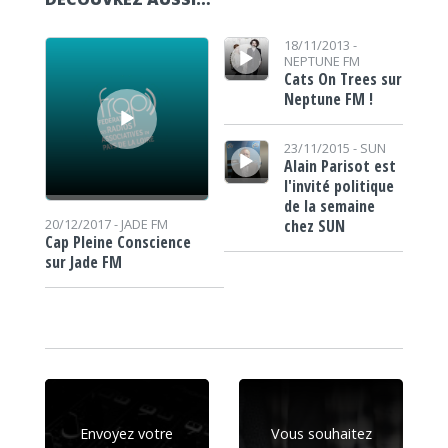
Lecteur audio
Lecteur audio
18/11/2013 -
NEPTUNE FM
Cats On Trees sur
Neptune FM !
Lecteur audio
23/11/2015 -
SUN
Alain Parisot est
l'invité politique
de la semaine
chez SUN
20/12/2017 -
JADE FM
Cap Pleine Conscience
sur Jade FM
Envoyez votre
Vous souhaitez