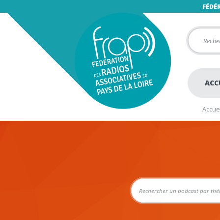
FÉDÉ
ACC
Accuei