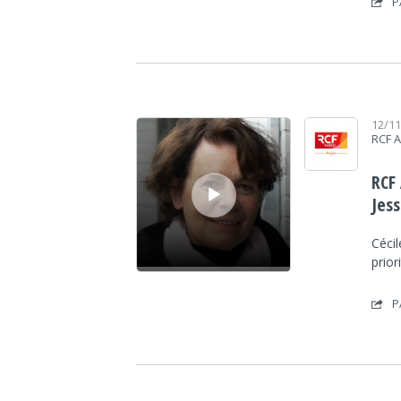
P
Lecteur audio
12/1
RCF 
RCF
Jes
Cécil
prior
P