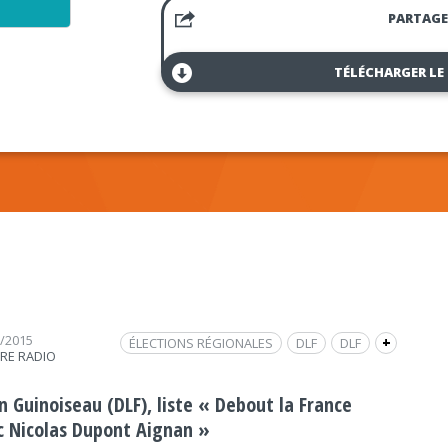
PARTAGE
TÉLÉCHARGER LE
2/2015
ÉLECTIONS RÉGIONALES
DLF
DLF
+
TRE RADIO
ÉLECTIONS RÉGIONALES DES PAYS DE LA LOIRE
2015
n Guinoiseau (DLF), liste « Debout la France
PAYS DE LA LOIRE
INTERVIEW
FRAP INFO
c Nicolas Dupont Aignan »
POLITIQUE
POLITIQUE