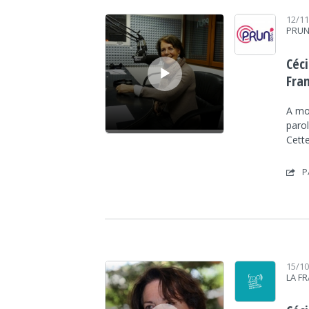
Lecteur audio
12/1
PRUN
Céci
Fra
A moi
parol
Cett
P
Lecteur audio
15/1
LA F