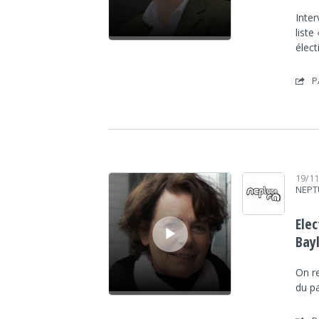
Inte
list
élec
P
Lecteur audio
19/1
NEPT
Elec
Bay
On re
du p