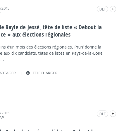
1/2015
DLF
+
'
ÉLECTIONS RÉGIONALES DES PAYS DE LA LOIRE
2015
le Bayle de Jessé, tête de liste « Debout la
POLITIQUE
INTERVIEW
FRAP INFO
nce » aux élections régionales
PRUN'
POLITIQUE
ns d’un mois des élections régionales, Prun’ donne la
e aux dix candidats, têtes de listes en Pays-de-la-Loire.
e…
ARTAGER
TÉLÉCHARGER
0/2015
DLF
+
RAP
ÉLECTIONS RÉGIONALES DES PAYS DE LA LOIRE
2015