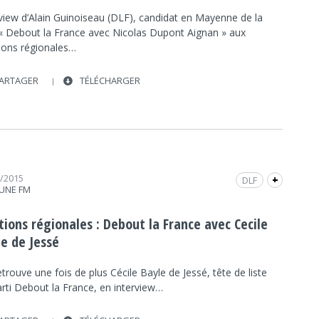
rview d’Alain Guinoiseau (DLF), candidat en Mayenne de la
e « Debout la France avec Nicolas Dupont Aignan » aux
tions régionales…
ARTAGER
TÉLÉCHARGER
1/2015
DLF
+
UNE FM
ÉLECTIONS RÉGIONALES DES PAYS DE LA LOIRE
2015
tions régionales : Debout la France avec Cecile
NEPTUNE FM
INTERVIEW
FRAP INFO
le de Jessé
POLITIQUE
POLITIQUE
trouve une fois de plus Cécile Bayle de Jessé, tête de liste
arti Debout la France, en interview…