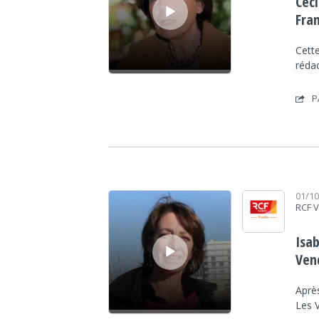
Céc
Fra
Cette
rédac
P
Lecteur audio
01/1
RCF 
Isab
Ven
Aprè
Les 