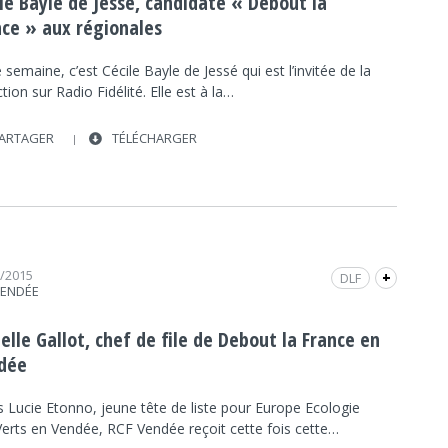
ile Bayle de Jessé, candidate « Debout la
POLITIQUE
INTERVIEW
FRAP INFO
FIDÉLITÉ
nce » aux régionales
POLITIQUE
 semaine, c’est Cécile Bayle de Jessé qui est l’invitée de la
tion sur Radio Fidélité. Elle est à la…
ARTAGER
TÉLÉCHARGER
0/2015
DLF
+
VENDÉE
ÉLECTIONS RÉGIONALES DES PAYS DE LA LOIRE
2015
elle Gallot, chef de file de Debout la France en
POLITIQUE
INTERVIEW
FRAP INFO
dée
RCF VENDÉE
POLITIQUE
s Lucie Etonno, jeune tête de liste pour Europe Ecologie
Verts en Vendée, RCF Vendée reçoit cette fois cette…