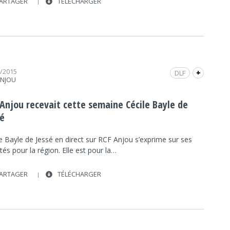
ARTAGER
TÉLÉCHARGER
1/2015
DLF
+
ANJOU
ÉLECTIONS RÉGIONALES DES PAYS DE LA LOIRE
2015
 Anjou recevait cette semaine Cécile Bayle de
POLITIQUE
INTERVIEW
FRAP INFO
sé
RCF ANJOU
POLITIQUE
e Bayle de Jessé en direct sur RCF Anjou s’exprime sur ses
ités pour la région. Elle est pour la…
ARTAGER
TÉLÉCHARGER