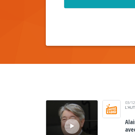
Lecteur audio
03/1
L'AU
Alai
ave