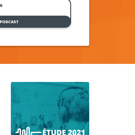
R
 PODCAST