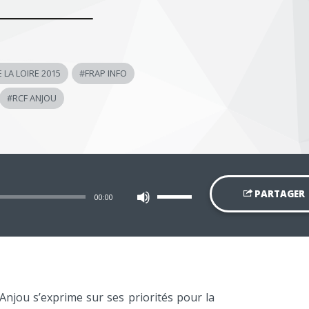
 LA LOIRE 2015
#
FRAP INFO
#
RCF ANJOU
Utilisez
PARTAGER
00:00
les
flèches
haut/bas
pour
augmenter
ou
diminuer
le
volume.
 Anjou s’exprime sur ses priorités pour la