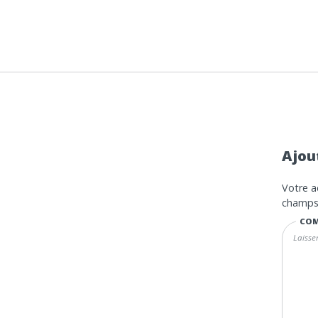
Ajou
Votre a
champs 
COM