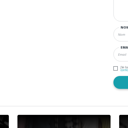
NO
EMA
J'ai l
confi