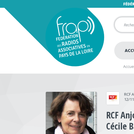
FÉDÉ
ACC
Accuei
RCF 
12/1
RCF Anj
Cécile B