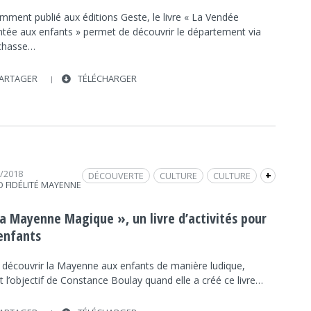
mment publié aux éditions Geste, le livre « La Vendée
ntée aux enfants » permet de découvrir le département via
chasse…
ARTAGER
TÉLÉCHARGER
2/2018
DÉCOUVERTE
CULTURE
CULTURE
+
O FIDÉLITÉ MAYENNE
INTERVIEW
ILLUSTRATIONS
FRAP INFO
LIVRE JEUNESSE
a Mayenne Magique », un livre d’activités pour
 enfants
e découvrir la Mayenne aux enfants de manière ludique,
it l’objectif de Constance Boulay quand elle a créé ce livre…