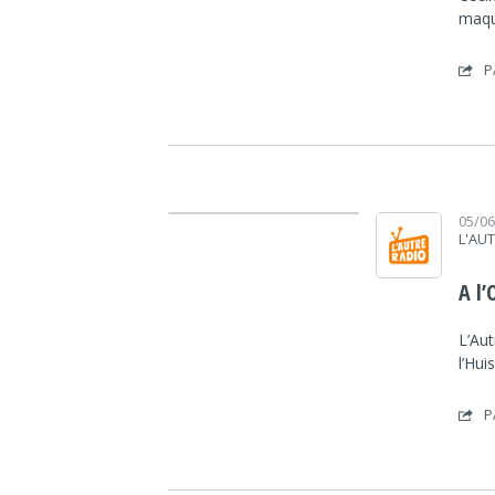
maqu
P
Lecteur audio
05/0
L'AU
A l’
L’Aut
l’Hui
P