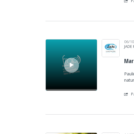
P
Lecteur audio
06/1
JADE
Marm
Paul
natu
P
Lecteur audio