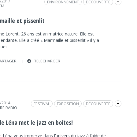
9/2017
ENVIRONNEMENT
DÉCOUVERTE
+
 FM
INTERVIEW
FRAP INFO
ENVIRONNEMENT
PORNIC
NATURE
JEU
JADE FM
aille et pissenlit
SENSORIEL
ne Lorent, 26 ans est animatrice nature. Elle est
endante. Elle a créé « Marmaille et pissenlit » il y a
ques…
ARTAGER
TÉLÉCHARGER
7/2014
FESTIVAL
EXPOSITION
DÉCOUVERTE
+
TRE RADIO
MAQUETTES
JAZZ
FRAP MUSIQUE
le Léna met le jazz en boîtes!
e Léna vous immerge dans l’univers du jazz à l’aide de