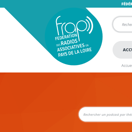
FÉDÉ
ACC
Accuei