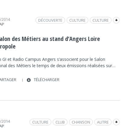
4/2014
DÉCOUVERTE
CULTURE
CULTURE
+
RAP
INNOVATION
FRAP INFO
EMPLOI
SOCIÉTÉ
ORIENTATION
INTERVIEW
Salon des Métiers au stand d’Angers Loire
SOCIÉTÉ
ropole
o G! et Radio Campus Angers s’associent pour le Salon
onal des Métiers le temps de deux émissions réalisées sur…
ARTAGER
TÉLÉCHARGER
2/2014
CULTURE
CLUB
CHANSON
AUTRE
+
RAP
ECOUTE
DÉCOUVERTE
CULTURE