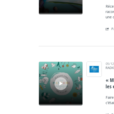
Réce
raco
une 
P
Lecteur audio
05/1
RADI
« M
les
Fair
c’éta