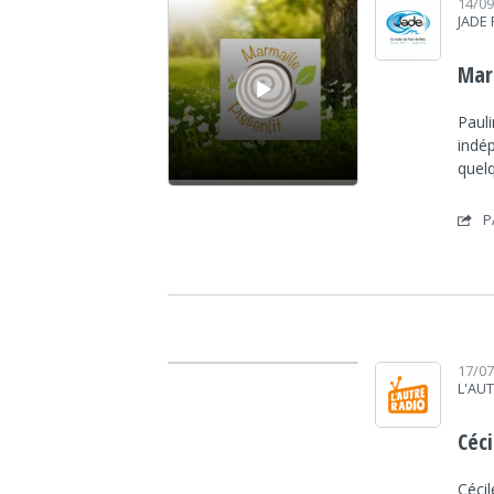
14/0
JADE
Marm
Pauli
indép
quel
P
Lecteur audio
17/0
L'AU
Céci
Cécil