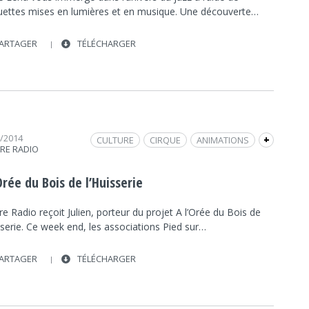
ettes mises en lumières et en musique. Une découverte…
ARTAGER
TÉLÉCHARGER
6/2014
CULTURE
CIRQUE
ANIMATIONS
+
TRE RADIO
FAMILLE
DÉCOUVERTE
CULTURE
NATURE
INTERVIEW
FRAP INFO
Orée du Bois de l’Huisserie
re Radio reçoit Julien, porteur du projet A l’Orée du Bois de
sserie. Ce week end, les associations Pied sur…
ARTAGER
TÉLÉCHARGER