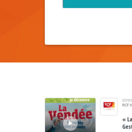
Lecteur audio
07/0
RCF 
« L
Ges