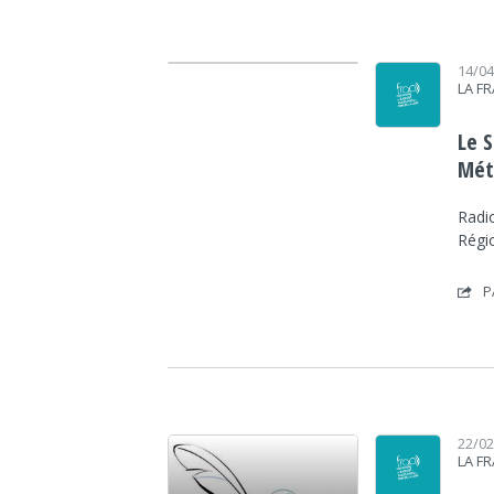
Lecteur audio
14/0
LA F
Le 
Mét
Radi
Régi
P
Lecteur audio
22/0
LA F