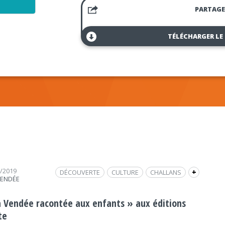
PARTAGE
TÉLÉCHARGER LE
1/2019
DÉCOUVERTE
CULTURE
CHALLANS
+
VENDÉE
LA ROCHE-SUR-YON
INTERVIEW
FRAP INFO
NOIRMOUTIER
LIVRE JEUNESSE
a Vendée racontée aux enfants » aux éditions
SABLES D'OLONNE
te