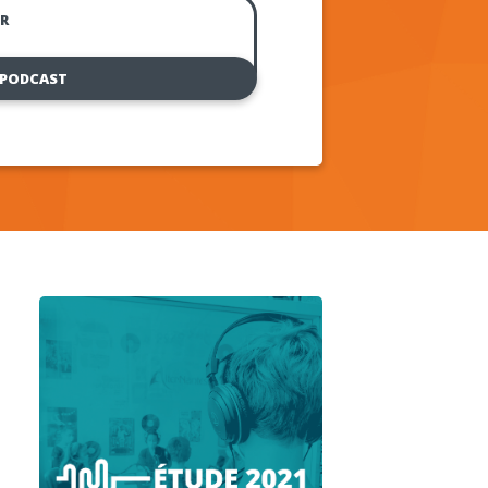
R
 PODCAST