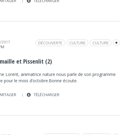
ARTAGER
TÉLÉCHARGER
0/2017
DÉCOUVERTE
CULTURE
CULTURE
+
 FM
ENVIRONNEMENT
ENVIRONNEMENT
JEU
JADE FM
INTERVIEW
FRAP INFO
aille et Pissenlit (2)
SENSORIEL
NATURE
JEUNESSE
JEUNESSE
ine Lorent, animatrice nature nous parle de son programme
re pour le mois d’octobre.Bonne écoute.
ARTAGER
TÉLÉCHARGER