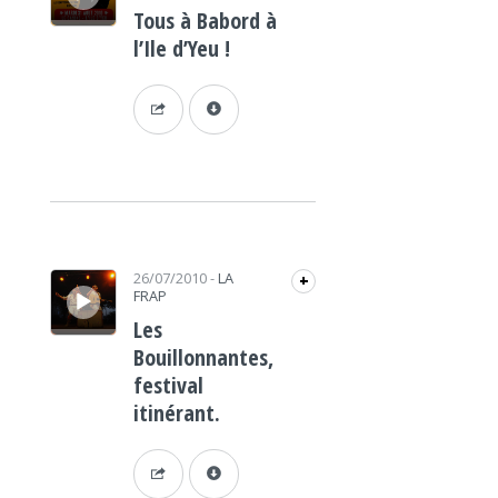
Tous à Babord à
l’Ile d’Yeu !
Lecteur audio
26/07/2010
-
LA
+
FRAP
Les
Bouillonnantes,
festival
itinérant.