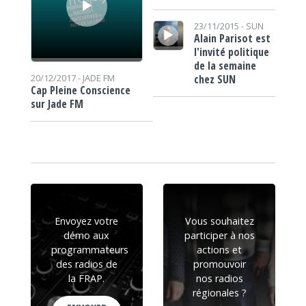
Lecteur audio
23/11/2015 -
SUN
Alain Parisot est
l'invité politique
de la semaine
chez SUN
20/12/2017 -
JADE FM
Cap Pleine Conscience
sur Jade FM
Envoyez votre
Vous souhaitez
démo aux
participer à nos
programmateurs
actions et
des radios de
promouvoir
la FRAP.
nos radios
régionales ?