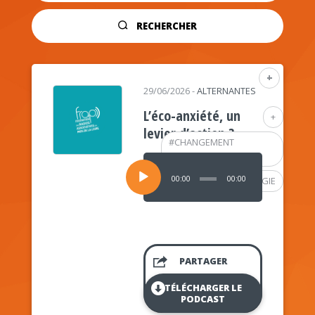
RECHERCHER
+
29/06/2026
-
ALTERNANTES
L’éco-anxiété, un
+
levier d’action ?
#
CHANGEMENT
CLIMATIQUE
Lecteur
audio
00:00
00:00
#
PSYCHOLOGIE
PARTAGER
TÉLÉCHARGER LE
PODCAST