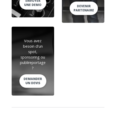
ENVOYER
UNE DEMO
DEVENIR
PARTENAIRE
Vous avez
besoin d'un
spot,
sponsoring ou
publireportage
?
DEMANDER
UN DEVIS