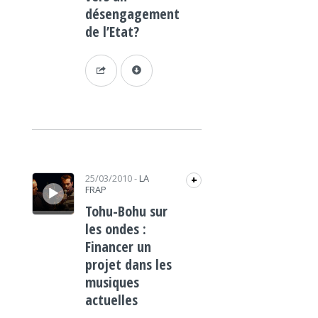
désengagement
de l’Etat?
Lecteur audio
25/03/2010
-
LA
+
FRAP
Tohu-Bohu sur
les ondes :
Financer un
projet dans les
musiques
actuelles