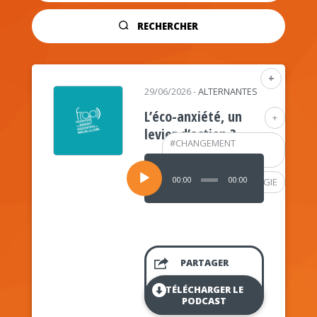
RECHERCHER
+
29/06/2026
-
ALTERNANTES
L’éco-anxiété, un
+
levier d’action ?
#
CHANGEMENT
CLIMATIQUE
Lecteur
audio
00:00
00:00
#
PSYCHOLOGIE
PARTAGER
TÉLÉCHARGER LE
PODCAST