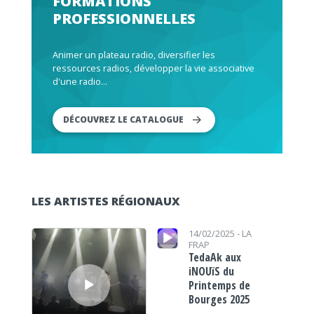
FORMATIONS
PROFESSIONNELLES
Animer un plateau radio, diversifier les
ressources radios, développer la vie associative
d'une radio...
DÉCOUVREZ LE CATALOGUE
LES ARTISTES RÉGIONAUX
Lecteur audio
Lecteur audio
14/02/2025 -
LA
FRAP
TedaAk aux
iNOUïS du
Printemps de
Bourges 2025