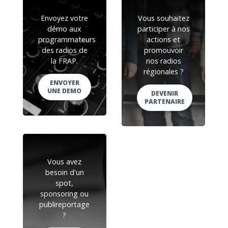
Envoyez votre
Vous souhaitez
démo aux
participer à nos
programmateurs
actions et
des radios de
promouvoir
la FRAP.
nos radios
régionales ?
ENVOYER
UNE DEMO
DEVENIR
PARTENAIRE
Vous avez
besoin d'un
spot,
sponsoring ou
publireportage
?