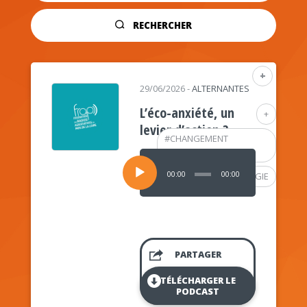
RECHERCHER
+
29/06/2026
-
ALTERNANTES
L’éco-anxiété, un
+
levier d’action ?
#
CHANGEMENT
CLIMATIQUE
Lecteur
audio
00:00
00:00
#
PSYCHOLOGIE
PARTAGER
TÉLÉCHARGER LE
PODCAST