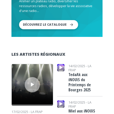
Animer un plateau radio, diversifier les
ressources radios, développer la vie associative
d'une radio...
DÉCOUVREZ LE CATALOGUE
LES ARTISTES RÉGIONAUX
Lecteur audio
Lecteur audio
14/02/2025 -
LA
FRAP
TedaAk aux
iNOUïS du
Printemps de
Bourges 2025
Lecteur audio
14/02/2025 -
LA
FRAP
Miel aux iNOUïS
17/02/2025 -
LA FRAP