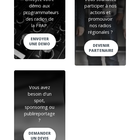
démo aux
participer à nos
programmateurs
actions et
des radios de
promouvoir
la FRAP.
nos radios
régionales ?
ENVOYER
UNE DEMO
DEVENIR
PARTENAIRE
Vous avez
besoin d'un
spot,
sponsoring ou
publireportage
?
DEMANDER
UN DEVIS