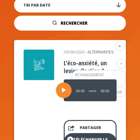
RECHERCHER
+
29/06/2026
-
ALTERNANTES
L’éco-anxiété, un
+
levier d’action ?
#
CHANGEMENT
CLIMATIQUE
Lecteur
audio
00:00
00:00
#
PSYCHOLOGIE
PARTAGER
TÉLÉCHARGER LE