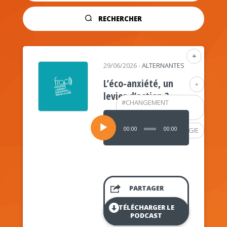
RECHERCHER
+
29/06/2026
-
ALTERNANTES
L’éco-anxiété, un
+
levier d’action ?
#
CHANGEMENT
CLIMATIQUE
Lecteur
audio
00:00
00:00
#
PSYCHOLOGIE
PARTAGER
TÉLÉCHARGER LE
PODCAST