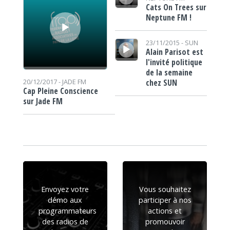
Cats On Trees sur
Neptune FM !
Lecteur audio
23/11/2015 -
SUN
Alain Parisot est
l'invité politique
de la semaine
chez SUN
20/12/2017 -
JADE FM
Cap Pleine Conscience
sur Jade FM
Envoyez votre
Vous souhaitez
démo aux
participer à nos
programmateurs
actions et
des radios de
promouvoir