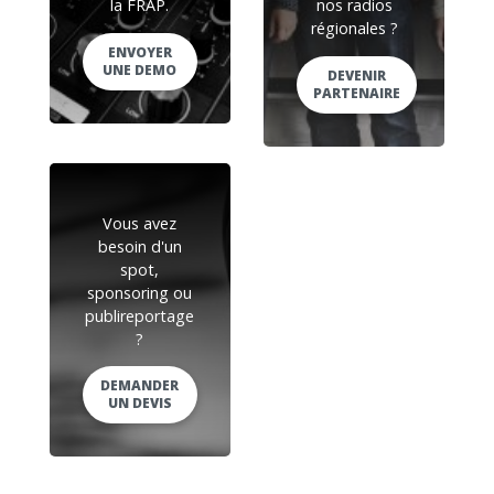
la FRAP.
nos radios
régionales ?
ENVOYER
UNE DEMO
DEVENIR
PARTENAIRE
Vous avez
besoin d'un
spot,
sponsoring ou
publireportage
?
DEMANDER
UN DEVIS