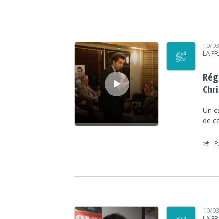
Lecteur audio
10/0
LA F
Rég
Chr
Un ca
de ca
P
Lecteur audio
10/0
LA F