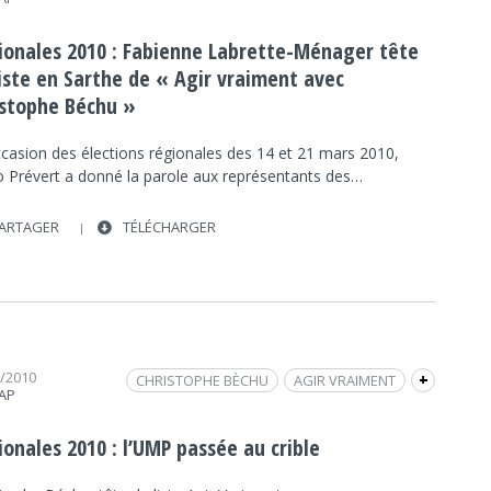
ÉLECTIONS RÉGIONALES
FRAP INFO
FABIENNE LABRETTE-MÉNAGER
ionales 2010 : Fabienne Labrette-Ménager tête
UMP
POLITIQUE
POLITIQUE
INTERVIEW
liste en Sarthe de « Agir vraiment avec
istophe Béchu »
ccasion des élections régionales des 14 et 21 mars 2010,
o Prévert a donné la parole aux représentants des…
ARTAGER
TÉLÉCHARGER
3/2010
CHRISTOPHE BÈCHU
AGIR VRAIMENT
+
RAP
ÉLECTIONS RÉGIONALES
DÉBAT / TABLE RONDE
UMP
POLITIQUE
POLITIQUE
FRAP INFO
onales 2010 : l’UMP passée au crible