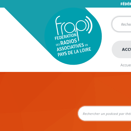
FÉDÉ
ACC
Accuei