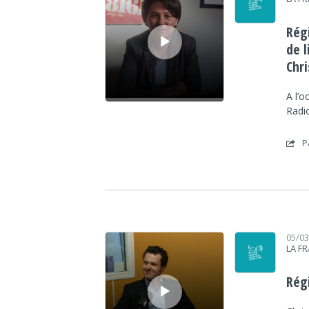
Rég
de 
Chr
A l’o
Radi
P
Lecteur audio
05/0
LA F
Régi