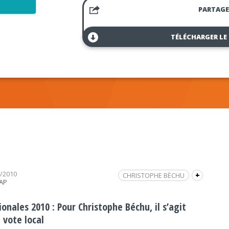
PARTAGE
TÉLÉCHARGER LE
3/2010
CHRISTOPHE BÈCHU
+
RAP
FRAP INFO
ÉLECTIONS RÉGIONALES
UMP
POLITIQUE
POLITIQUE
INTERVIEW
onales 2010 : Pour Christophe Béchu, il s’agit
 vote local