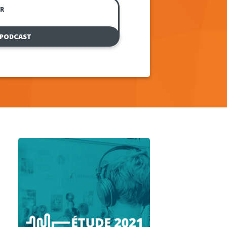
R
 PODCAST