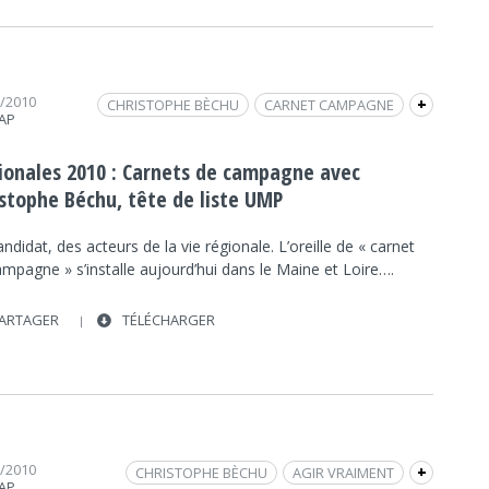
3/2010
CHRISTOPHE BÈCHU
CARNET CAMPAGNE
+
RAP
FRAP INFO
ÉLECTIONS RÉGIONALES
POLITIQUE
POLITIQUE
ionales 2010 : Carnets de campagne avec
UMP
REPORTAGE / DOCUMENTAIRE
istophe Béchu, tête de liste UMP
ndidat, des acteurs de la vie régionale. L’oreille de « carnet
mpagne » s’installe aujourd’hui dans le Maine et Loire….
ARTAGER
TÉLÉCHARGER
3/2010
CHRISTOPHE BÈCHU
AGIR VRAIMENT
+
RAP