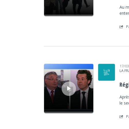
Au mi
ente
P
Lecteur audio
17/0
LA F
Rég
Après
le se
P