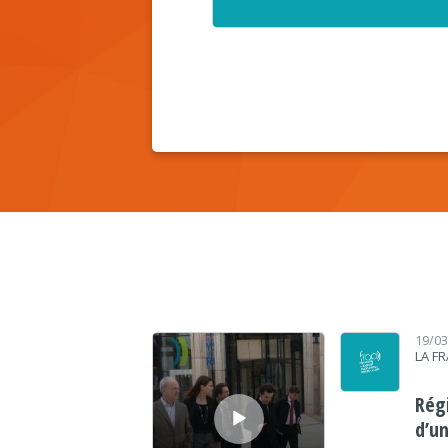
Lecteur audio
19/0
LA F
Régi
d’un