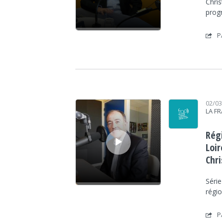
Chri
prog
P
Lecteur audio
02/0
LA F
Régi
Loi
Chr
Série
régio
P