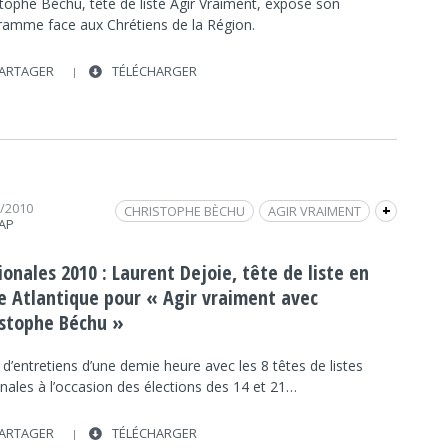
stophe Béchu, tête de liste Agir Vraiment, expose son
ramme face aux Chrétiens de la Région.
ARTAGER
TÉLÉCHARGER
3/2010
CHRISTOPHE BÈCHU
AGIR VRAIMENT
+
RAP
FRAP INFO
ÉLECTIONS RÉGIONALES
POLITIQUE
LAURENT DEJOIE
INTERVIEW
onales 2010 : Laurent Dejoie, tête de liste en
VERTOU
UMP
RÉGIONALES
POLITIQUE
re Atlantique pour « Agir vraiment avec
istophe Béchu »
 d’entretiens d’une demie heure avec les 8 têtes de listes
nales à l’occasion des élections des 14 et 21…
ARTAGER
TÉLÉCHARGER