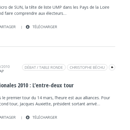
cro de SUN, la tête de liste UMP dans les Pays de la Loire
nd faire comprendre aux électeurs…
ARTAGER
TÉLÉCHARGER
3/2010
DÉBAT / TABLE RONDE
CHRISTOPHE BÈCHU
+
RAP
FRAP INFO
ÉLECTIONS RÉGIONALES
PARTI SOCIALISTE
JACQUES AUXIETTE
ionales 2010 : L’entre-deux tour
UMP
PS
POLITIQUE
POLITIQUE
 le premier tour du 14 mars, l’heure est aux alliances. Pour
cond tour, Jacques Auxiette, président sortant arrivé…
ARTAGER
TÉLÉCHARGER