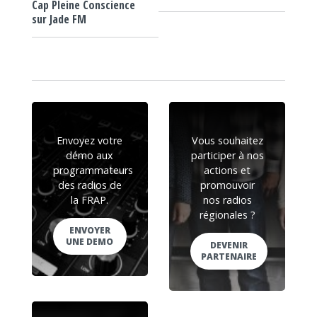
Cap Pleine Conscience
sur Jade FM
Envoyez votre
Vous souhaitez
démo aux
participer à nos
programmateurs
actions et
des radios de
promouvoir
la FRAP.
nos radios
régionales ?
ENVOYER
UNE DEMO
DEVENIR
PARTENAIRE