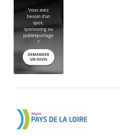
Vous avez
besoin d'un
spot,
sponsoring ou
publireportage
?
DEMANDER
UN DEVIS