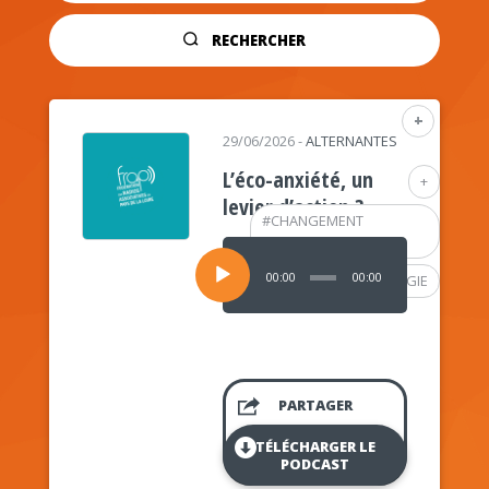
RECHERCHER
+
29/06/2026
-
ALTERNANTES
L’éco-anxiété, un
+
levier d’action ?
#
CHANGEMENT
CLIMATIQUE
Lecteur
audio
00:00
00:00
#
PSYCHOLOGIE
PARTAGER
TÉLÉCHARGER LE
PODCAST