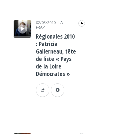
Lecteur audio
02/03/2010
-
LA
+
FRAP
Régionales 2010
: Patricia
Gallerneau, tête
de liste « Pays
de la Loire
Démocrates »
Lecteur audio