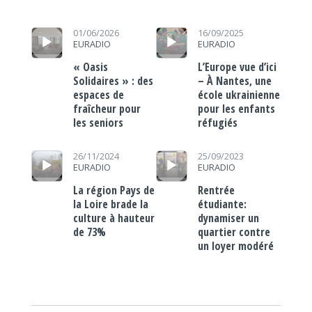
Lecteur audio
Lecteur audio
01/06/2026
16/09/2025
EURADIO
EURADIO
« Oasis
L’Europe vue d’ici
Solidaires » : des
– À Nantes, une
espaces de
école ukrainienne
fraîcheur pour
pour les enfants
les seniors
réfugiés
Lecteur audio
Lecteur audio
26/11/2024
25/09/2023
EURADIO
EURADIO
La région Pays de
Rentrée
la Loire brade la
étudiante:
culture à hauteur
dynamiser un
de 73%
quartier contre
un loyer modéré