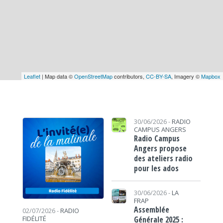
Leaflet
| Map data ©
OpenStreetMap
contributors,
CC-BY-SA
, Imagery ©
Mapbox
30/06/2026 -
RADIO
CAMPUS ANGERS
Radio Campus
Angers propose
des ateliers radio
pour les ados
30/06/2026 -
LA
FRAP
Assemblée
02/07/2026 -
RADIO
Générale 2025 :
FIDÉLITÉ