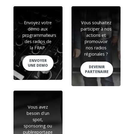
Envoyez votre
Vous souhaitez
démo aux
participer à nos
programmateurs
actions et
des radios de
promouvoir
la FRAP.
nos radios
régionales ?
ENVOYER
UNE DEMO
DEVENIR
PARTENAIRE
Vous avez
besoin d'un
spot,
sponsoring ou
publireportage