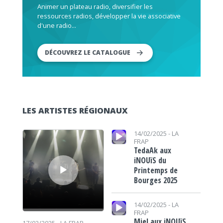
Animer un plateau radio, diversifier les
ressources radios, développer la vie associative
d'une radio...
DÉCOUVREZ LE CATALOGUE
LES ARTISTES RÉGIONAUX
Lecteur audio
Lecteur audio
14/02/2025 -
LA
FRAP
TedaAk aux
iNOUïS du
Printemps de
Bourges 2025
Lecteur audio
14/02/2025 -
LA
FRAP
Miel aux iNOUïS
17/02/2025 -
LA FRAP