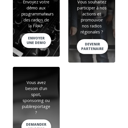
Envoyez votre
Vous souhaitez
démo aux
participer à nos
programmateurs
actions et
des radios de
promouvoir
la FRAP.
nos radios
régionales ?
ENVOYER
UNE DEMO
DEVENIR
PARTENAIRE
Vous avez
besoin d'un
spot,
sponsoring ou
publireportage
?
DEMANDER