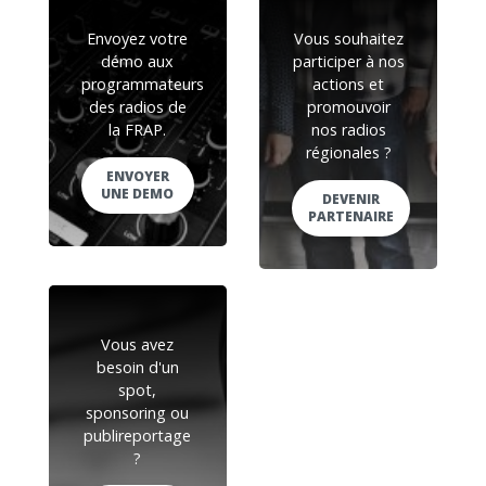
Envoyez votre
Vous souhaitez
démo aux
participer à nos
programmateurs
actions et
des radios de
promouvoir
la FRAP.
nos radios
régionales ?
ENVOYER
UNE DEMO
DEVENIR
PARTENAIRE
Vous avez
besoin d'un
spot,
sponsoring ou
publireportage
?