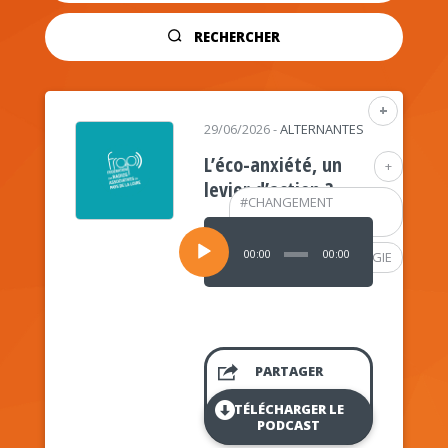
RECHERCHER
+
29/06/2026
-
ALTERNANTES
L’éco-anxiété, un
+
levier d’action ?
#
CHANGEMENT
CLIMATIQUE
Lecteur
audio
00:00
00:00
#
PSYCHOLOGIE
PARTAGER
TÉLÉCHARGER LE
PODCAST