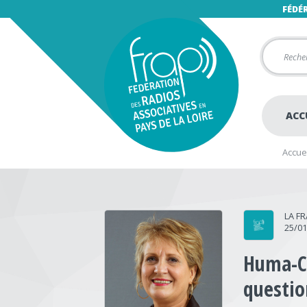
FÉDÉ
ACC
Accuei
LA F
25/0
Huma-Ca
questio