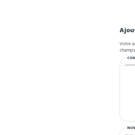
Ajou
Votre a
champs 
COM
NO