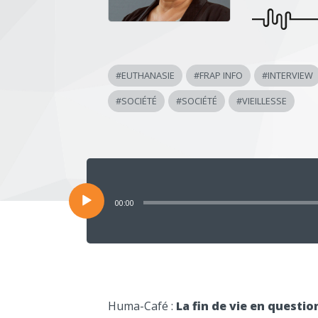
#
EUTHANASIE
#
FRAP INFO
#
INTERVIEW
#
SOCIÉTÉ
#
SOCIÉTÉ
#
VIEILLESSE
Lecteur
audio
00:00
Huma-Café :
La fin de vie en questio