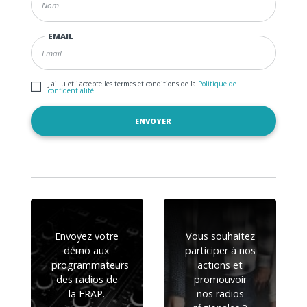
EMAIL
J'ai lu et j'accepte les termes et conditions de la
Politique de
confidentialité
Envoyez votre
Vous souhaitez
démo aux
participer à nos
programmateurs
actions et
des radios de
promouvoir
la FRAP.
nos radios