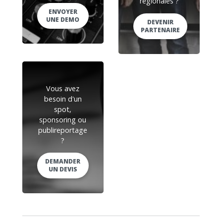
régionales ?
ENVOYER
UNE DEMO
DEVENIR
PARTENAIRE
Vous avez
besoin d'un
spot,
sponsoring ou
publireportage
?
DEMANDER
UN DEVIS