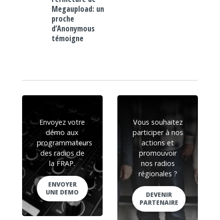
Megaupload: un
proche
d’Anonymous
témoigne
Envoyez votre
Vous souhaitez
démo aux
participer à nos
programmateurs
actions et
des radios de
promouvoir
la FRAP.
nos radios
régionales ?
ENVOYER
UNE DEMO
DEVENIR
PARTENAIRE