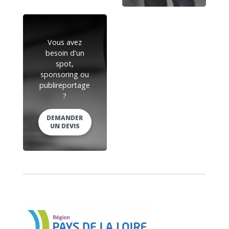
Vous avez
besoin d'un
spot,
sponsoring ou
publireportage
?
DEMANDER
UN DEVIS