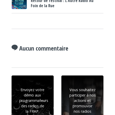
Retour de festival : L’Autre Radio Au
Foin de la Rue
Aucun commentaire
Envoyez votre
Vous souhaitez
démo aux
participer à nos
programmateurs
actions et
des radios de
promouvoir
la FRAP.
nos radios