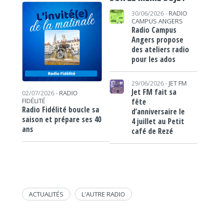
30/06/2026 -
RADIO
CAMPUS ANGERS
Radio Campus
Angers propose
des ateliers radio
pour les ados
29/06/2026 -
JET FM
Jet FM fait sa
02/07/2026 -
RADIO
fête
FIDÉLITÉ
Radio Fidélité boucle sa
d’anniversaire le
saison et prépare ses 40
4 juillet au Petit
ans
café de Rezé
ACTUALITÉS
L'AUTRE RADIO