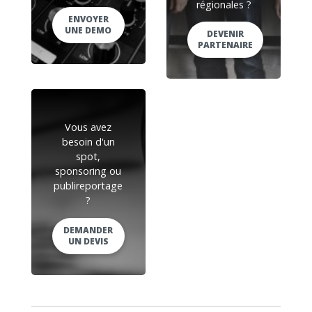
régionales ?
ENVOYER
UNE DEMO
DEVENIR
PARTENAIRE
Vous avez
besoin d'un
spot,
sponsoring ou
publireportage
?
DEMANDER
UN DEVIS