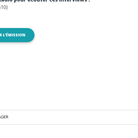
h10)
 L’ÉMISSION
AGER