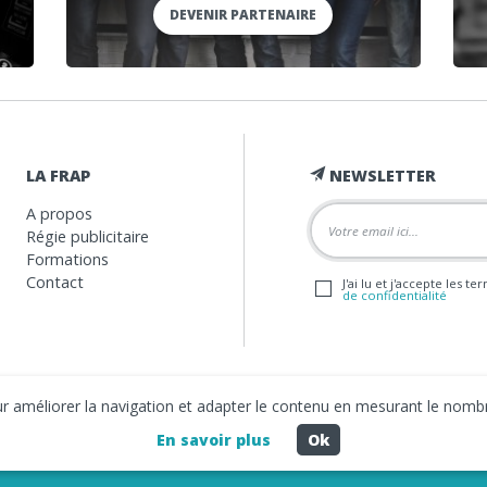
DEVENIR PARTENAIRE
LA FRAP
NEWSLETTER
A propos
Régie publicitaire
Formations
Contact
J'ai lu et j'accepte les t
de confidentialité
our améliorer la navigation et adapter le contenu en mesurant le nombr
En savoir plus
Ok
2026 La FRAP -
Mentions légales
-
Politique de confidentialité
- Création
Bus