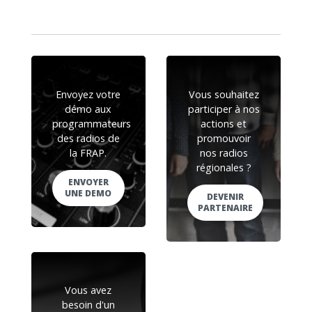
Envoyez votre
Vous souhaitez
démo aux
participer à nos
programmateurs
actions et
des radios de
promouvoir
la FRAP.
nos radios
régionales ?
ENVOYER
UNE DEMO
DEVENIR
PARTENAIRE
Vous avez
besoin d'un