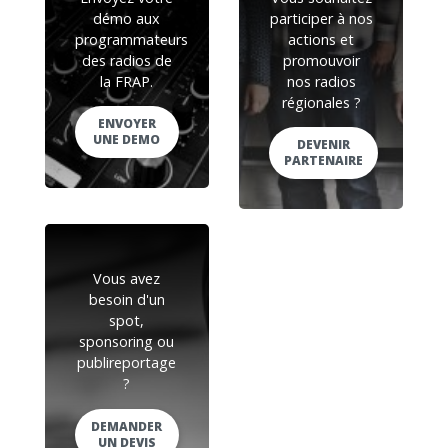
démo aux
participer à nos
programmateurs
actions et
des radios de
promouvoir
la FRAP.
nos radios
régionales ?
ENVOYER
UNE DEMO
DEVENIR
PARTENAIRE
Vous avez
besoin d'un
spot,
sponsoring ou
publireportage
?
DEMANDER
UN DEVIS