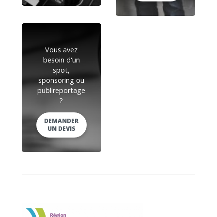
Vous avez
besoin d'un
spot,
sponsoring ou
publireportage
?
DEMANDER
UN DEVIS