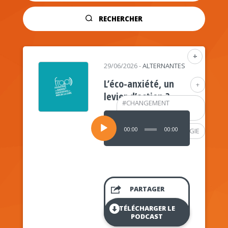
RECHERCHER
+
29/06/2026
-
ALTERNANTES
L’éco-anxiété, un
+
levier d’action ?
#
CHANGEMENT
CLIMATIQUE
Lecteur
audio
00:00
00:00
#
PSYCHOLOGIE
PARTAGER
TÉLÉCHARGER LE
PODCAST