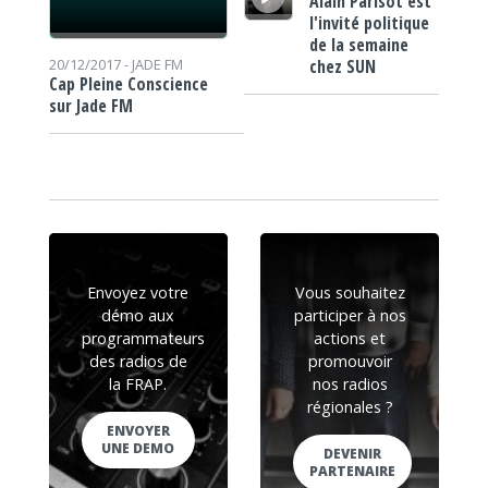
Alain Parisot est
l'invité politique
de la semaine
chez SUN
20/12/2017 -
JADE FM
Cap Pleine Conscience
sur Jade FM
Envoyez votre
Vous souhaitez
démo aux
participer à nos
programmateurs
actions et
des radios de
promouvoir
la FRAP.
nos radios
régionales ?
ENVOYER
UNE DEMO
DEVENIR
PARTENAIRE