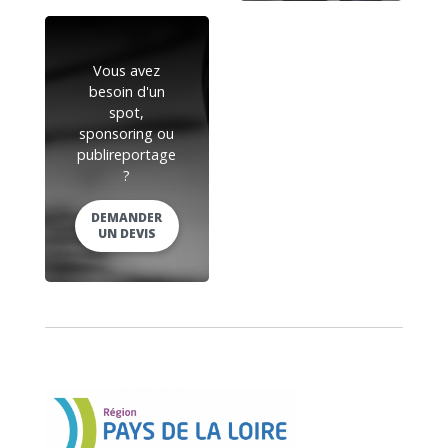
Vous avez
besoin d'un
spot,
sponsoring ou
publireportage
?
DEMANDER
UN DEVIS