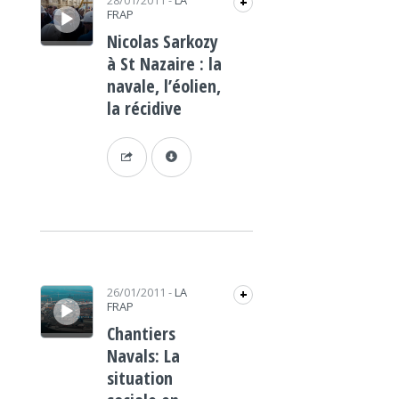
28/01/2011
-
LA
+
FRAP
Nicolas Sarkozy
à St Nazaire : la
navale, l’éolien,
la récidive
Lecteur audio
26/01/2011
-
LA
+
FRAP
Chantiers
Navals: La
situation