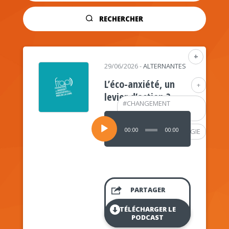
RECHERCHER
+
29/06/2026
-
ALTERNANTES
L’éco-anxiété, un
+
levier d’action ?
#
CHANGEMENT
CLIMATIQUE
Lecteur
audio
00:00
00:00
#
PSYCHOLOGIE
PARTAGER
TÉLÉCHARGER LE
PODCAST