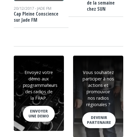
de la semaine
chez SUN
20/12/2017 -
JADE FM
Cap Pleine Conscience
sur Jade FM
Envoyez votre
Vous souhaitez
démo aux
participer à nos
programmateurs
actions et
des radios de
promouvoir
la FRAP.
nos radios
régionales ?
ENVOYER
UNE DEMO
DEVENIR
PARTENAIRE