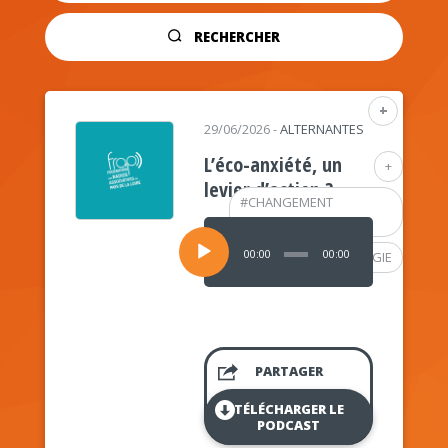
RECHERCHER
+
29/06/2026
-
ALTERNANTES
L’éco-anxiété, un
+
levier d’action ?
#
CHANGEMENT
CLIMATIQUE
Lecteur
audio
00:00
00:00
#
PSYCHOLOGIE
PARTAGER
TÉLÉCHARGER LE
PODCAST