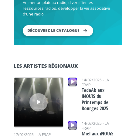
Animer un plateau radio, diversifier les
ressources radios, développer la vie associative
d'une radio...
DÉCOUVREZ LE CATALOGUE
LES ARTISTES RÉGIONAUX
Lecteur audio
Lecteur audio
14/02/2025 -
LA
FRAP
TedaAk aux
iNOUïS du
Printemps de
Bourges 2025
Lecteur audio
14/02/2025 -
LA
FRAP
Miel aux iNOUïS
17/02/2025 -
LA FRAP