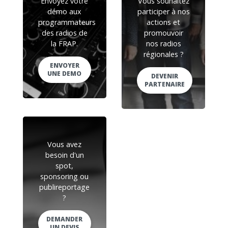
Envoyez votre
Vous souhaitez
démo aux
participer à nos
programmateurs
actions et
des radios de
promouvoir
la FRAP.
nos radios
régionales ?
ENVOYER
UNE DEMO
DEVENIR
PARTENAIRE
Vous avez
besoin d'un
spot,
sponsoring ou
publireportage
?
DEMANDER
UN DEVIS